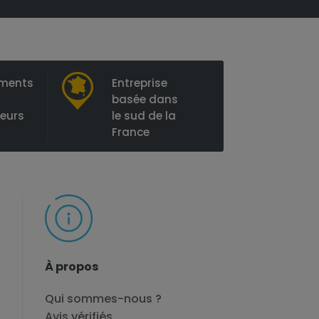
ements
Entreprise
basée dans
ieurs
le sud de la
France
À propos
Qui sommes-nous ?
Avis vérifiés