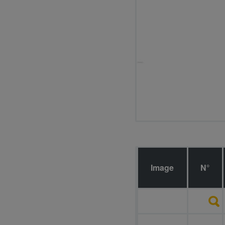
Image
N°