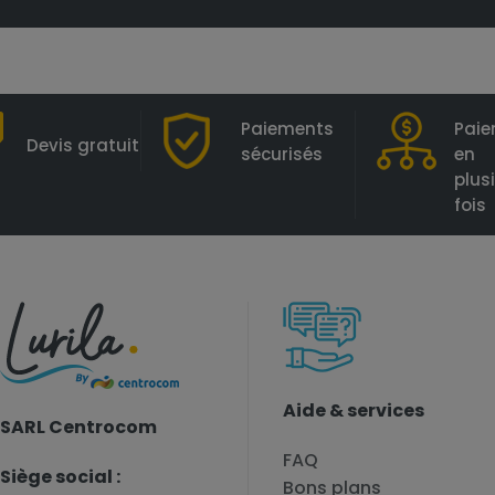
Paiements
Pai
Devis gratuit
sécurisés
en
plus
fois
Aide & services
SARL Centrocom
FAQ
Siège social :
Bons plans