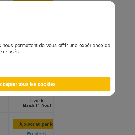
Ajouter au panier
En stock
Livré le
Mardi 11 Août
Ajouter au panier
ifs nous permettent de vous offrir une expérience de
e refusés.
En stock
Livré le
Mardi 11 Août
Ajouter au panier
ccepter tous les cookies
En stock
Livré le
Mardi 11 Août
Ajouter au panier
En stock