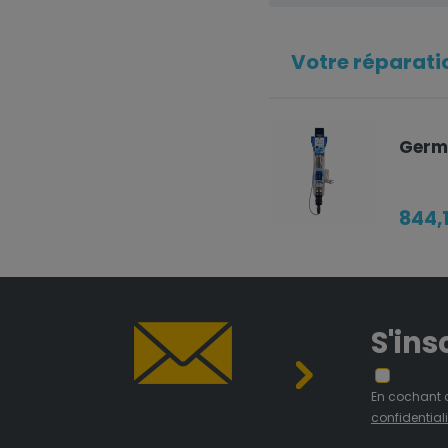
Votre réparatio
Germ
844,
S'ins
En cochant 
confidentiali