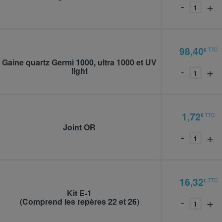
-
+
98,40
€
TTC
937726
Gaine quartz Germi 1000, ultra 1000 et UV
-
+
light
1,72
€
TTC
938107
Joint OR
-
+
16,32
€
TTC
937890
Kit E-1
-
+
(Comprend les repères 22 et 26)