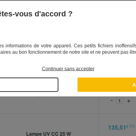
6,90
€
TTC
 êtes-vous d'accord ?
494317
Clé
-
+
s informations de votre appareil. Ces petits fichiers inoffens
12,01
€
TTC
aires au bon fonctionnement de notre site et ne peuvent pas êtr
938001
Bague de serrage
-
+
Continuer sans accepter
A
8,29
€
TTC
494325
Support mural
-
+
135,51
€
TTC
937724
Lampe UV CC 25 W