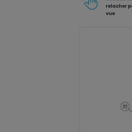
relacher p
vue