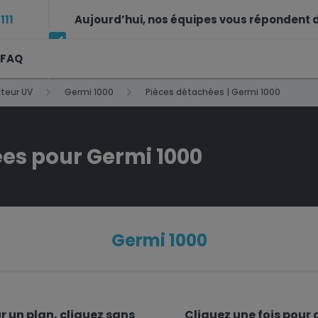
111
Aujourd’hui, nos équipes vous répondent d
FAQ
14h à 17h
ateur UV
Germi 1000
Pièces détachées | Germi 1000
es pour Germi 1000
Germi 1000
 un plan, cliquez sans
Cliquez
une fois
pour a