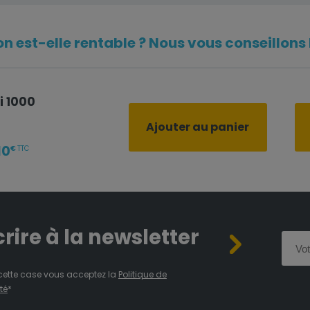
n est-elle rentable ? Nous vous conseillons l
i 1000
Ajouter au panier
10
€
TTC
crire à la newsletter
cette case vous acceptez la
Politique de
té
*