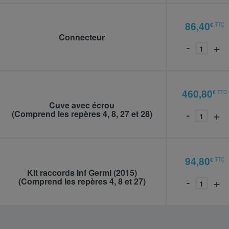
86,40
€
TTC
937735
Connecteur
-
+
460,80
€
TTC
938016
Cuve avec écrou
-
+
(Comprend les repères 4, 8, 27 et 28)
94,80
€
TTC
937739
Kit raccords Inf Germi (2015)
-
+
(Comprend les repères 4, 8 et 27)