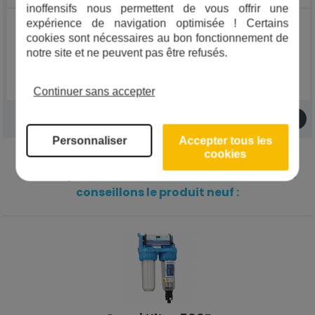
inoffensifs nous permettent de vous offrir une
expérience de navigation optimisée ! Certains
cookies sont nécessaires au bon fonctionnement de
4
Support étanche
notre site et ne peuvent pas être refusés.
Continuer sans accepter
1
2
Personnaliser
Accepter tous les
cookies
Votre réparation est-elle rentable ? Nous vous
conseillons le produit neuf :