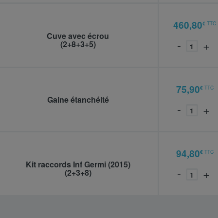
460,80
€
TTC
938016
Cuve avec écrou
-
+
(2+8+3+5)
75,90
€
TTC
937030
Gaine étanchéité
-
+
94,80
€
TTC
937739
Kit raccords Inf Germi (2015)
-
+
(2+3+8)