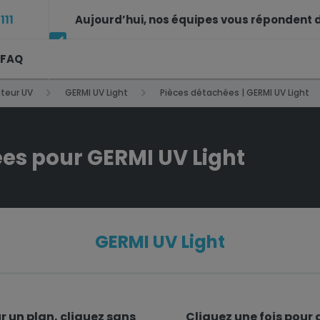
111
Aujourd’hui, nos équipes vous répondent d
FAQ
14h à 17h30
ateur UV
GERMI UV Light
Pièces détachées | GERMI UV Light
es pour GERMI UV Light
GERMI UV Light
 un plan, cliquez sans
Cliquez
une fois
pour a