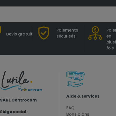
Paiements
Pai
Devis gratuit
sécurisés
en
plus
fois
Aide & services
SARL Centrocom
FAQ
Siège social :
Bons plans