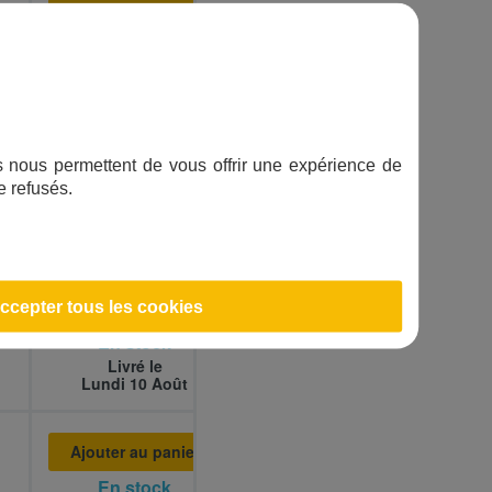
Ajouter au panier
En stock
Livré le
Lundi 10 Août
Ajouter au panier
ifs nous permettent de vous offrir une expérience de
e refusés.
En stock
Livré le
Lundi 10 Août
Ajouter au panier
ccepter tous les cookies
En stock
Livré le
Lundi 10 Août
Ajouter au panier
En stock