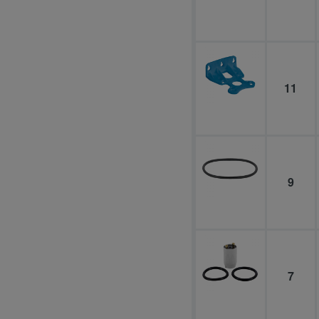
11
9
7