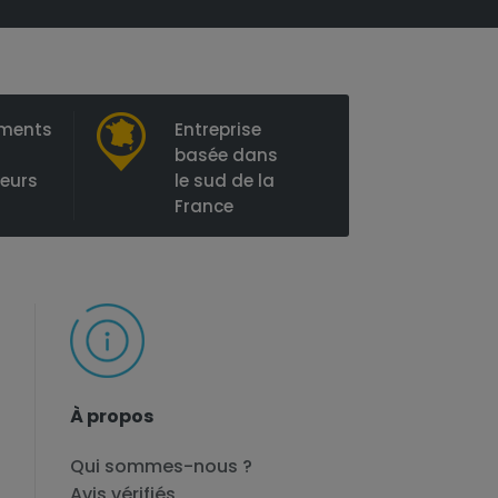
ements
Entreprise
basée dans
ieurs
le sud de la
France
À propos
Qui sommes-nous ?
Avis vérifiés