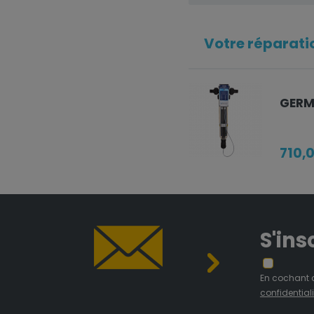
Votre réparatio
GERMI
710,
S'ins
En cochant 
confidentiali