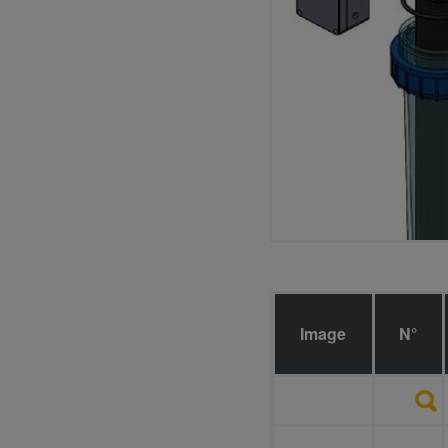
Image
N°