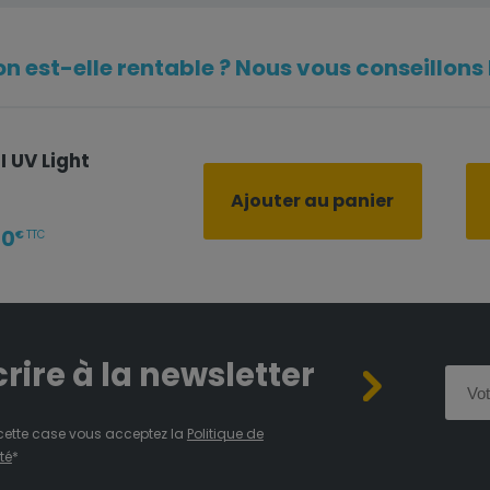
n est-elle rentable ? Nous vous conseillons l
 UV Light
Ajouter au panier
00
€
TTC
crire à la newsletter
cette case vous acceptez la
Politique de
té
*