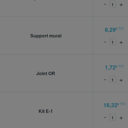
-
+
8,29
€
TTC
494325
Support mural
-
+
1,72
€
TTC
938107
Joint OR
-
+
16,32
€
TTC
937890
Kit E-1
-
+