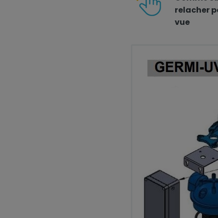
relacher p
vue