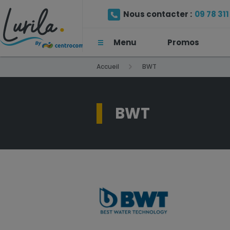
Nous contacter :
09 78 311 
Menu
Promos
(Prix d'un appel local)
Accueil
BWT
BWT