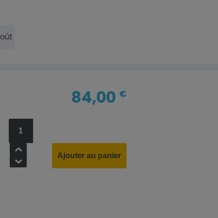
Août
84,00
€
+
Ajouter au panier
-