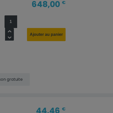
648,00
€
+
Ajouter au panier
-
ison gratuite
44,46
€