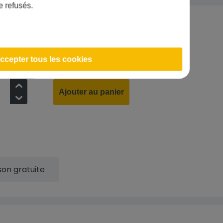
e refusés.
424,80
€
ccepter tous les cookies
+
Ajouter au panier
-
ison gratuite