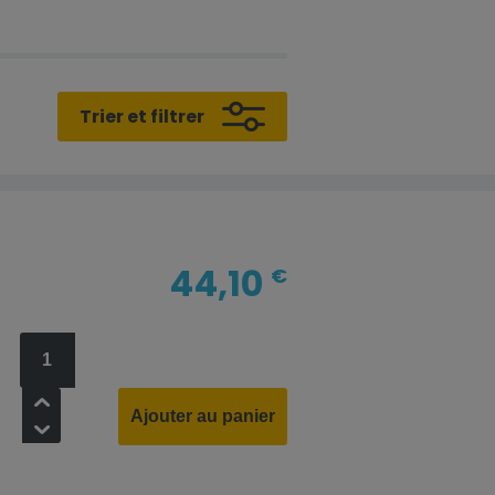
Trier et filtrer
44,10
€
+
Ajouter au panier
-