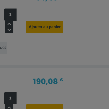
+
Ajouter au panier
-
Août
190,08
€
+