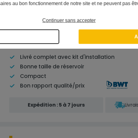
aires au bon fonctionnement de notre site et ne peuvent pas êtr
Osmoseur P'URE
Continuer sans accepter
Aquacalcium
A
Livré complet avec kit d'installation
Bonne taille de réservoir
Compact
Bon rapport qualité/prix
Expédition : 5 à 7 jours
Livra