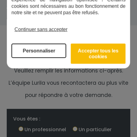
Express
19,90 €
cookies sont nécessaires au bon fonctionnement de
notre site et ne peuvent pas être refusés.
En magasin
Gratuit
Continuer sans accepter
Demande de devis
Personnaliser
Accepter tous les
cookies
Vous désirez un devis en ligne ?
Veuillez remplir les informations ci-après.
L’équipe Lurila vous recontactera au plus vite
pour répondre à votre demande.
Vous êtes :
Un professionnel
Un particulier