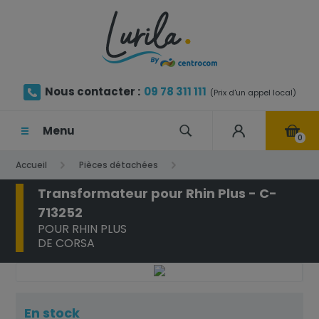
Nous contacter :
09 78 311 111
(Prix d'un appel local)
Menu
0
Accueil
Pièces détachées
Transformateur pour Rhin Plus - C-
Transformateur pour Rhin Plus - C-713252
713252
POUR RHIN PLUS
DE CORSA
En stock