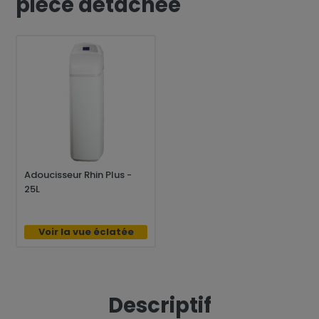
pièce détachée
Adoucisseur Rhin Plus -
25L
Voir la vue éclatée
Descriptif