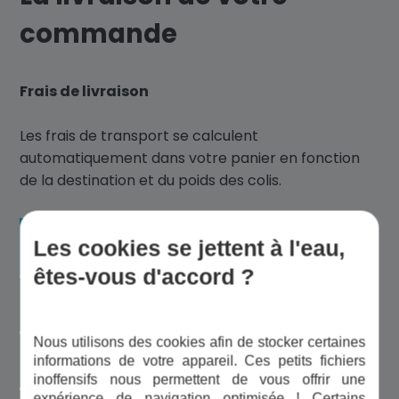
commande
Frais de livraison
Les frais de transport se calculent
automatiquement dans votre panier en fonction
de la destination et du poids des colis.
Livraison (France
Les cookies se jettent à l'eau,
Tarif
continentale)
êtes-vous d'accord ?
à partir de
Standard
5,90 €
Nous utilisons des cookies afin de stocker certaines
à partir de
Point relais
informations de votre appareil. Ces petits fichiers
5,90 €
inoffensifs nous permettent de vous offrir une
expérience de navigation optimisée ! Certains