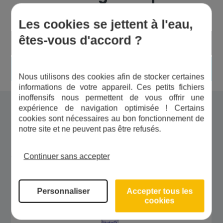
Les cookies se jettent à l'eau,
êtes-vous d'accord ?
Facile à utiliser
Simple à interpréter
Nous utilisons des cookies afin de stocker certaines
informations de votre appareil. Ces petits fichiers
inoffensifs nous permettent de vous offrir une
Contenu du colis
expérience de navigation optimisée ! Certains
cookies sont nécessaires au bon fonctionnement de
notre site et ne peuvent pas être refusés.
Dans le colis, vous pourrez trouver : un tube
contenant une notice et 100 bandelettes test.
Continuer sans accepter
Personnaliser
Accepter tous les
cookies