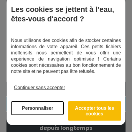
dans les canalisations. Ce
Les cookies se jettent à l'eau,
phénomène disparaît au bout de
êtes-vous d'accord ?
quelques litres.
Nous utilisons des cookies afin de stocker certaines
informations de votre appareil. Ces petits fichiers
inoffensifs nous permettent de vous offrir une
Les avantages du produit
expérience de navigation optimisée ! Certains
cookies sont nécessaires au bon fonctionnement de
notre site et ne peuvent pas être refusés.
Une filtration 20µ
Continuer sans accepter
Qualité alimentaire
Personnaliser
Accepter tous les
cookies
Une technique de filtration reconnue
depuis longtemps