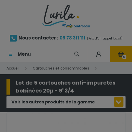
Nous contacter :
09 78 311 111
(Prix d'un appel local)
Menu
0
Accueil
Cartouches et consommables
Cartouche anti-impuretés
Lot de 5 cartouches anti-impuretés
bobinées 20µ - 9"3/4
Lot de 5 cartouches anti-impuretés bobinées 20µ - 9"3/4
Voir les autres produits de la gamme