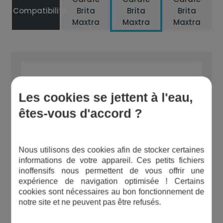
Compatibilité
Brita
Brita
Brita
Maxtra
Maxtra
Maxtra
Bon à savoir
Les cookies se jettent à l'eau,
êtes-vous d'accord ?
Remplacez les cartouches dès
qu'un goût revient à l'eau. Si vous
Nous utilisons des cookies afin de stocker certaines
vous absentez quelques jours,
informations de votre appareil. Ces petits fichiers
videz la carafe, et sortez la
inoffensifs nous permettent de vous offrir une
expérience de navigation optimisée ! Certains
cartouche pour la ranger dans un
cookies sont nécessaires au bon fonctionnement de
endroit sec.
notre site et ne peuvent pas être refusés.
Les cartouches MAXTRA+ ne sont