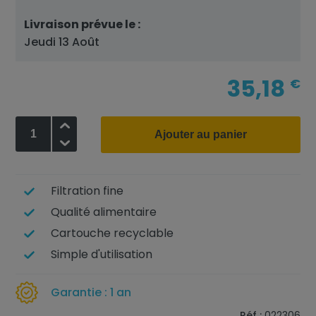
Livraison prévue le :
Jeudi 13 Août
35,18
€
+
Ajouter au panier
-
Filtration fine
Qualité alimentaire
Cartouche recyclable
Simple d'utilisation
Garantie : 1 an
Réf :
022306