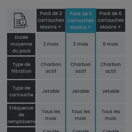
Pack de 2
Pack de 6
Pack de 3
cartouches
cartouches
cartouches
Maxtra +
Maxtra +
Maxtra +
Durée
moyenne
2 mois
3 mois
6 mois
du pack
Type de
Charbon
Charbon
Charbon
filtration
actif
actif
actif
Type de
Jetable
Jetable
Jetable
cartouche
Fréquence
Tous les
Tous les
Tous les
de
mois
mois
mois
remplacement
Carafe
Carafe
Carafe