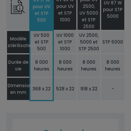
UV 87 W
pour UV
2500,
pour UV
pour STP
et STP
UV 5000
et STP
5000
1000
et STP
500
2500
UV 500
UV 1000
UV 2500,
Modèle
et STP
et STP
5000 et
STP 5000
stérilisateur
500
1000
STP 2500
Durée de
8 000
8 000
8 000
8 000
vie
heures
heures
heures
heures
Dimensions
368 x 22
528 x 22
918 x 22
-
en mm