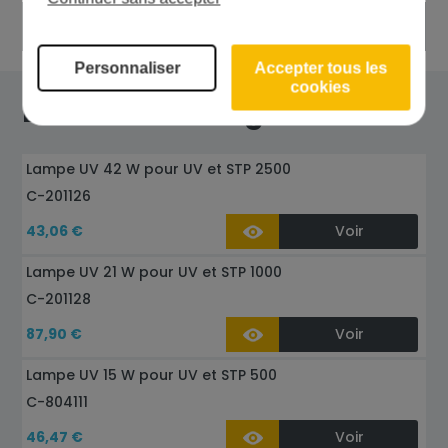
Pièce d'origine
Personnaliser
Accepter tous les
cookies
Dans la même gamme
Lampe UV 42 W pour UV et STP 2500
C-201126
43,06 €
Voir
Lampe UV 21 W pour UV et STP 1000
C-201128
87,90 €
Voir
Lampe UV 15 W pour UV et STP 500
C-804111
46,47 €
Voir