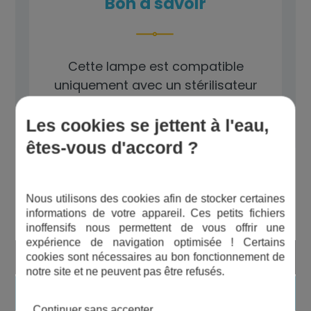
Bon à savoir
Cette lampe est compatible
uniquement avec un stérilisateur
de la marque Corsa.
Les cookies se jettent à l'eau,
êtes-vous d'accord ?
Les avantages du produit
Nous utilisons des cookies afin de stocker certaines
informations de votre appareil. Ces petits fichiers
inoffensifs nous permettent de vous offrir une
expérience de navigation optimisée ! Certains
Traitement écologique
cookies sont nécessaires au bon fonctionnement de
notre site et ne peuvent pas être refusés.
Bon rapport qualité/prix
Continuer sans accepter