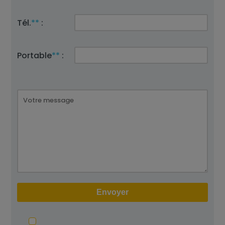
Tél.
**
:
Portable
**
: