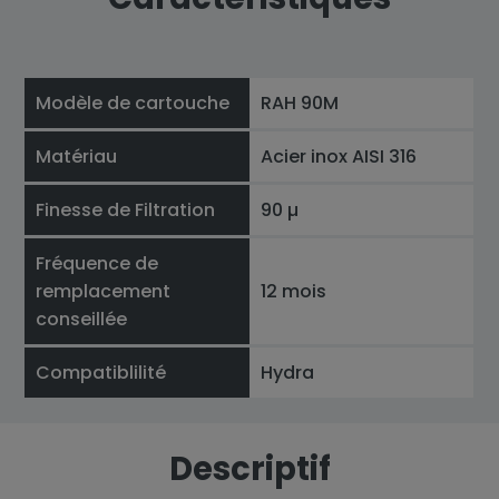
Modèle de cartouche
RAH 90M
Matériau
Acier inox AISI 316
Finesse de Filtration
90 µ
Fréquence de
remplacement
12 mois
conseillée
Compatiblilité
Hydra
Descriptif