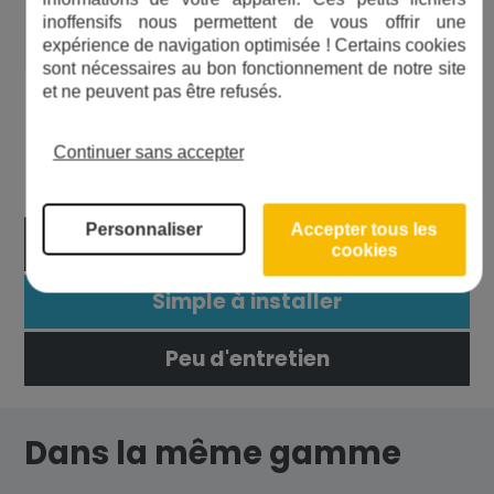
au filtre Hydra.
inoffensifs nous permettent de vous offrir une
expérience de navigation optimisée ! Certains cookies
sont nécessaires au bon fonctionnement de notre site
et ne peuvent pas être refusés.
Les avantages du produit
Continuer sans accepter
Personnaliser
Accepter tous les
Filtration de pointe
cookies
Simple à installer
Peu d'entretien
Dans la même gamme