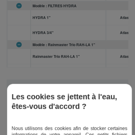
Modèle : FILTRES HYDRA
HYDRA 1"
Atlas Filt
HYDRA 3/4"
Atlas Filt
Modèle : Rainmaster Trio RAH-LA 1"
Rainmaster Trio RAH-LA 1"
Atlas Filt
Les cookies se jettent à l'eau,
Bon à savoir
êtes-vous d'accord ?
Cette cartouche est spécifique
Nous utilisons des cookies afin de stocker certaines
informations de votre appareil. Ces petits fichiers