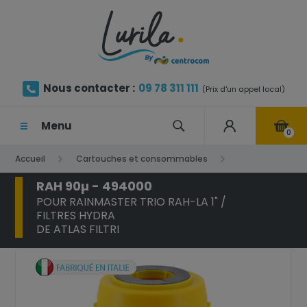
Nous contacter :
09 78 311 111
(Prix d'un appel local)
Menu
0
Accueil
Cartouches et consommables
RAH 90µ - 494000
Tamis filtrant
RAH 90µ - 494000
POUR RAINMASTER TRIO RAH-LA 1" /
FILTRES HYDRA
DE ATLAS FILTRI