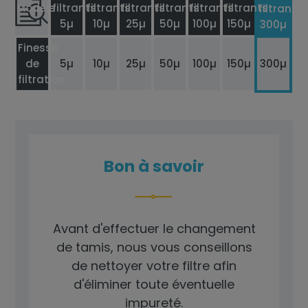
Modèle
filtrants
filtrants
filtrants
filtrants
filtrants
filtrants
filtrants
5µ
10µ
25µ
50µ
100µ
150µ
300µ
Finesse
de
5µ
10µ
25µ
50µ
100µ
150µ
300µ
filtration
Bon à savoir
Avant d'effectuer le changement
de tamis, nous vous conseillons
de nettoyer votre filtre afin
d'éliminer toute éventuelle
impureté.