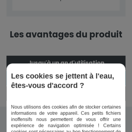
Les avantages du produit
Jusqu'à un an d'utilisation
Les cookies se jettent à l'eau,
Filtration de pointe
êtes-vous d'accord ?
Qualité alimentaire
Nous utilisons des cookies afin de stocker certaines
informations de votre appareil. Ces petits fichiers
Dans la même gamme
inoffensifs nous permettent de vous offrir une
expérience de navigation optimisée ! Certains
cookies sont nécessaires au bon fonctionnement de