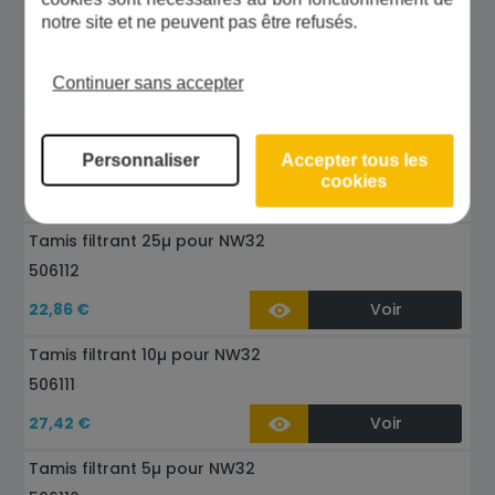
Tamis filtrant 100µ pour NW32
notre site et ne peuvent pas être refusés.
506113
24,68 €
Voir
Continuer sans accepter
Tamis filtrant 150µ nylon pour NW32
506115
Personnaliser
Accepter tous les
cookies
78,59 €
Voir
Tamis filtrant 25µ pour NW32
506112
22,86 €
Voir
Tamis filtrant 10µ pour NW32
506111
27,42 €
Voir
Tamis filtrant 5µ pour NW32