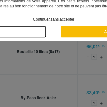
s informations de votre appareil. Ces petits fichiers inoffens
Désignation
Référence
Prix
aires au bon fonctionnement de notre site et ne peuvent pas êtr
Continuer sans accepter
A
C-
66,01
€
TTC
Bouteille 10 litres (8x17)
-
+
606140
FLE-
83,40
€
TTC
By-Pass fleck Acier
-
+