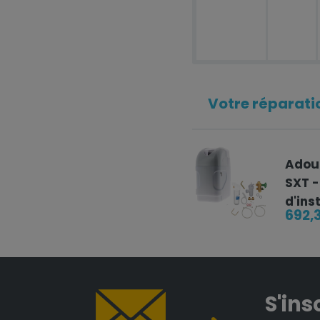
Votre réparatio
Adouc
SXT - 
d'ins
692,
S'ins