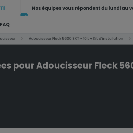
111
Nos équipes vous répondent du lundi au v
FAQ
12h et de 14h à 17h30
ucisseur
Adoucisseur Fleck 5600 SXT - 10 L + Kit d'installation
XT - 10 L + Kit d'installation
es pour Adoucisseur Fleck 5600