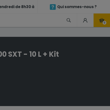
endredi de 8h30 à
Qui sommes-nous ?
0
 SXT - 10 L + Kit