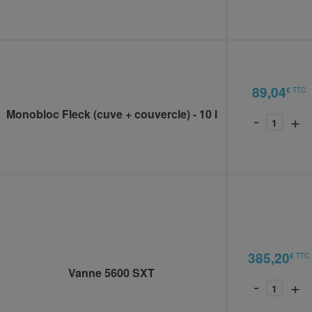
BU28502
01-
89,04
€
TTC
Monobloc Fleck (cuve + couvercle) - 10 l
-
+
BACCRYMINI
FLE-
385,20
€
TTC
Vanne 5600 SXT
V560SC-
-
+