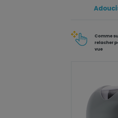
Adoucis
Comme sur
relacher p
vue