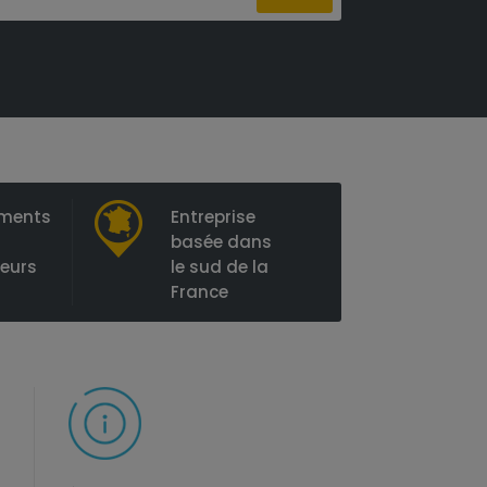
ements
Entreprise
basée dans
ieurs
le sud de la
France