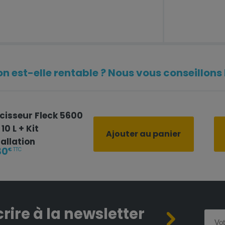
601
n est-elle rentable ? Nous vous conseillons l
isseur Fleck 5600
10 L + Kit
Ajouter au panier
tallation
30
€
TTC
crire à la newsletter