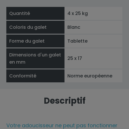
Quantité
4 x 25 kg
Coloris du galet
Blanc
Forme du galet
Tablette
Dimensions d'un galet
25 x 17
en mm
Conformité
Norme européenne
Descriptif
Votre adoucisseur ne peut pas fonctionner