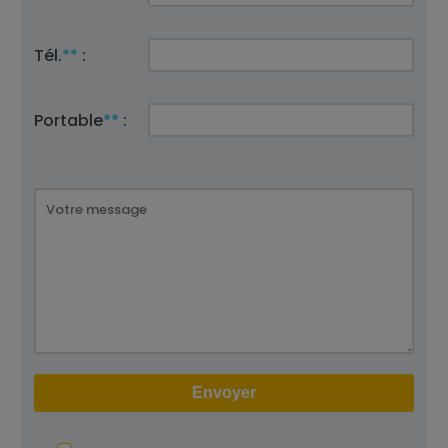
Tél.
**
:
Portable
**
: