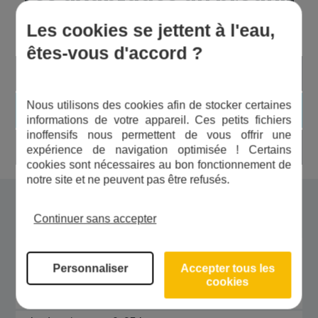
Les avantages du produit
Les cookies se jettent à l'eau,
êtes-vous d'accord ?
Forme en tablette
Nous utilisons des cookies afin de stocker certaines
Inodore
informations de votre appareil. Ces petits fichiers
inoffensifs nous permettent de vous offrir une
Fabrication européenne
expérience de navigation optimisée ! Certains
cookies sont nécessaires au bon fonctionnement de
notre site et ne peuvent pas être refusés.
Dans la même gamme
Continuer sans accepter
Sel adoucisseur - 4x25 kg
3007X4
Personnaliser
Accepter tous les
cookies
69,00 €
Voir