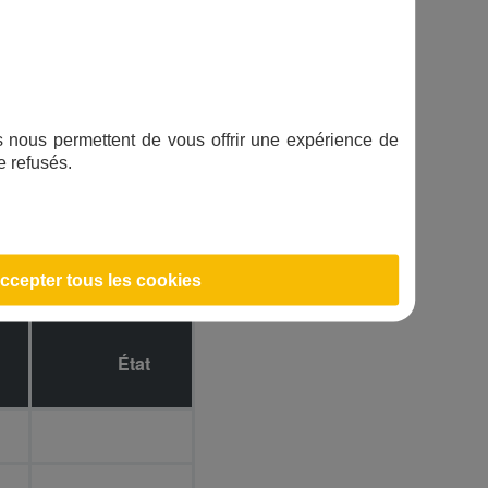
ifs nous permettent de vous offrir une expérience de
e refusés.
RÉINITIALISER LA VUE
ccepter tous les cookies
État