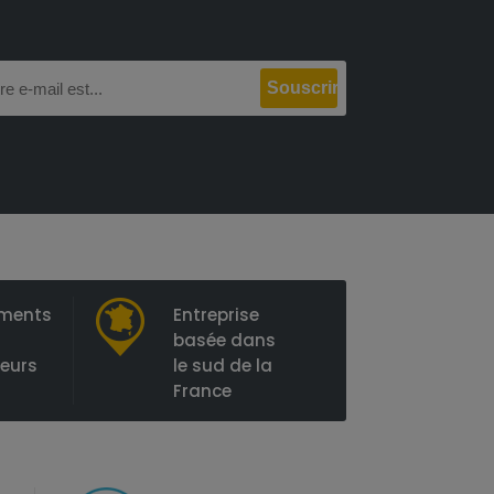
ements
Entreprise
basée dans
ieurs
le sud de la
France