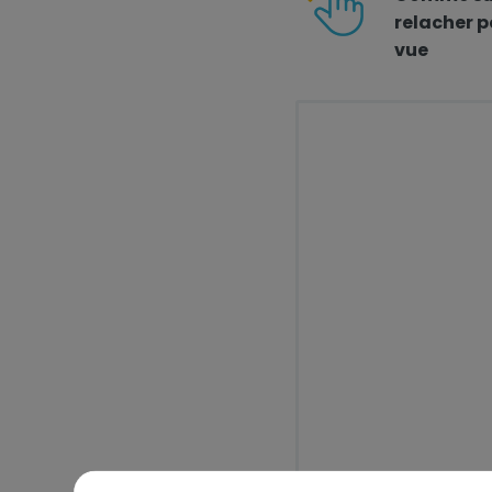
relacher p
vue