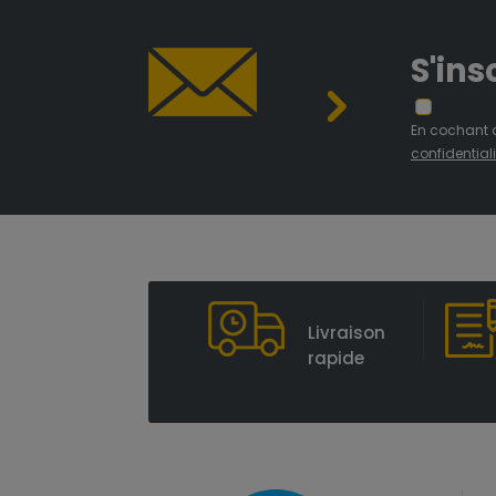
S'ins
En cochant 
confidentiali
Livraison
rapide