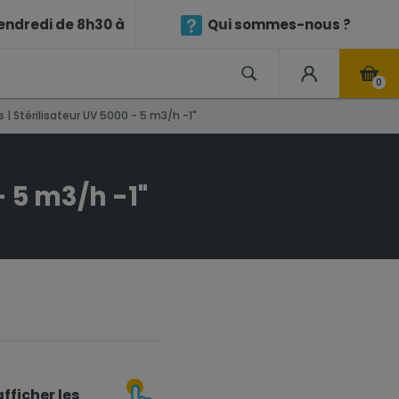
endredi de 8h30 à
Qui sommes-nous ?
0
| Stérilisateur UV 5000 - 5 m3/h -1"
- 5 m3/h -1"
fficher les