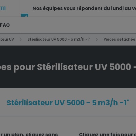
111
Nos équipes vous répondent du lundi au v
FAQ
12h et de 14h à 17h30
ateur UV
Stérilisateur UV 5000 - 5 m3/h -1"
Pièces détachées 
es pour Stérilisateur UV 5000 
Stérilisateur UV 5000 - 5 m3/h -1"
 un plan, cliquez sans
Cliquez
une fois
pour a