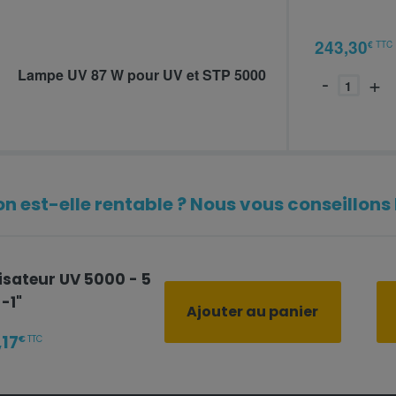
C-
243,30
€
TTC
Lampe UV 87 W pour UV et STP 5000
-
+
201143
n est-elle rentable ? Nous vous conseillons l
lisateur UV 5000 - 5
-1"
Ajouter au panier
,17
€
TTC