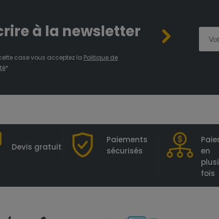
crire à la newsletter
cette case vous acceptez la
Politique de
té
*
Paiements
Pai
Devis gratuit
sécurisés
en
plus
fois