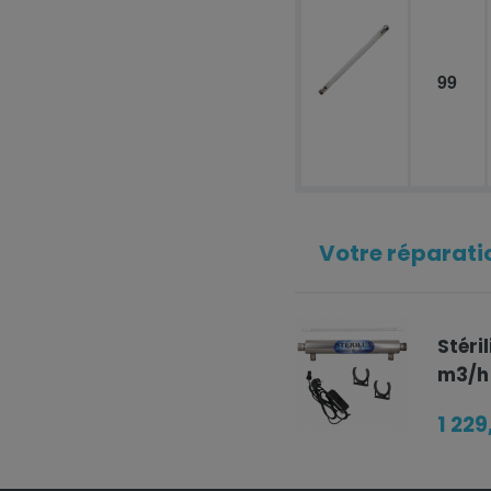
99
Votre réparatio
Stéri
m3/h 
1 229