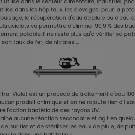
t utilisé dans le secteur alimentaire, industriel, p
ilise dans les hôpitaux, les élevages, pour la potab
puisage, la récupération d'eau de pluie ou d'eau de 
ultraviolets va permettre d'éliminer 99,9 % des bact
ement potable. Il ne reste plus qu'à vérifier sa pot
 son taux de fer, de nitrates ...
 Ultra-Violet est un procédé de traitement d'eau 10
e aucun produit chimique et on ne rajoute rien à l'e
 l'action bactéricide des rayons UV.
raîne aucune réaction secondaire et agit en quelqu
n de purifier et de stériliser les eaux de pluie, de p
ensuite dans une habitation.