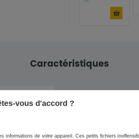
TTC
Caractéristiques
er inoxydable
 êtes-vous d'accord ?
Température de trav
n
ars
Fer
s informations de votre appareil. Ces petits fichiers inoffens
Dureté