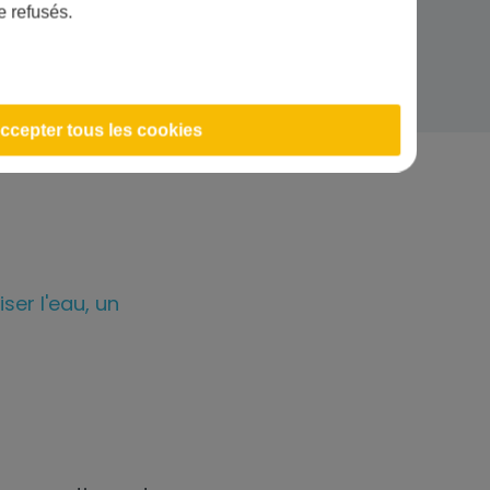
e refusés.
<1 NTU
ccepter tous les cookies
ser l'eau, un