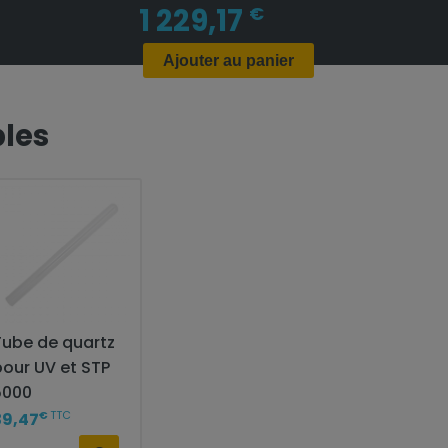
1 229,17
€
Ajouter au panier
les
Tube de quartz
pour UV et STP
5000
€
TTC
39,47