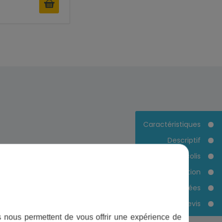
Caractéristiques
Descriptif
Contenu du colis
5 - 30 °C ou 2 - 40 °C
ail
Documentation
en fonction du modèle
Pièces détachées
<0,3 ppm
Devis
ifs nous permettent de vous offrir une expérience de
< 120 ppm