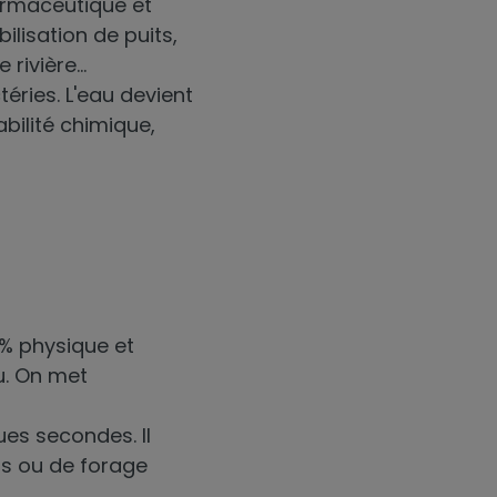
harmaceutique et
ilisation de puits,
rivière...
éries. L'eau devient
abilité chimique,
0% physique et
au. On met
es secondes. Il
uits ou de forage