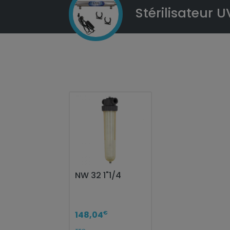
Stérilisateur 
NW 32 1"1/4
€
148,04