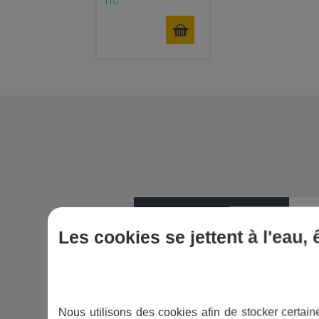
TTC
Composition
Aci
Les cookies se jettent à l'eau,
Présence de filtration
No
Pression max
6 b
Nous utilisons des cookies afin de stocker certaine
Durée de vie de la