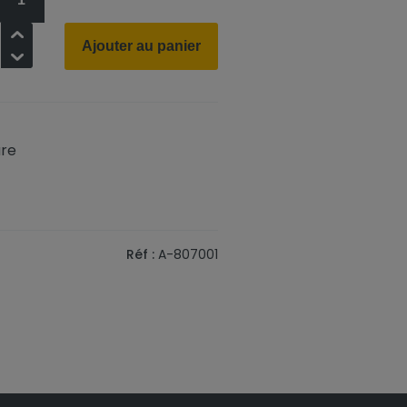
+
Ajouter au panier
-
ure
Réf :
A-807001