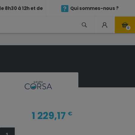
e 8h30 à 12h et de
Qui sommes-nous ?
0
1 229,17
€