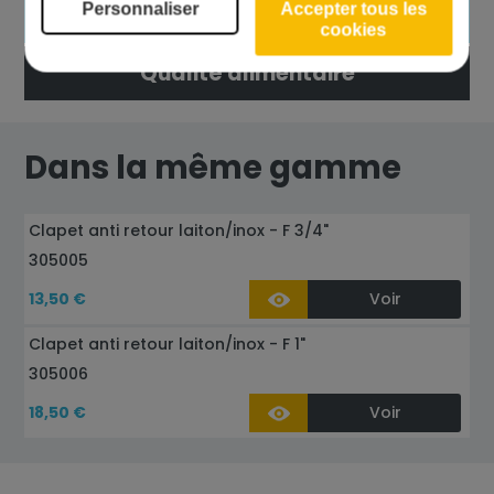
Personnaliser
Accepter tous les
Résistance à une température de 100°C
cookies
Qualité alimentaire
Dans la même gamme
Clapet anti retour laiton/inox - F 3/4"
305005
13,50 €
Voir
Clapet anti retour laiton/inox - F 1"
305006
18,50 €
Voir