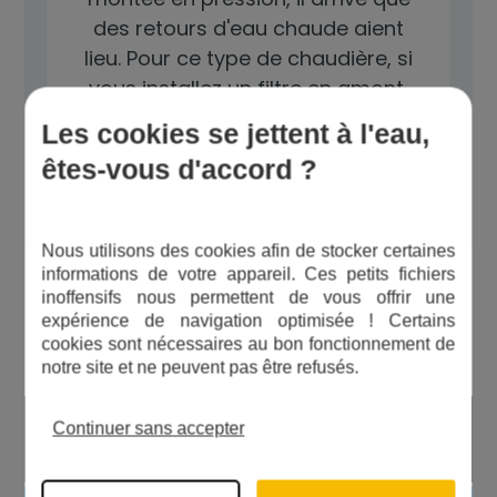
des retours d'eau chaude aient
lieu. Pour ce type de chaudière, si
vous installez un filtre en amont,
pensez au clapet anti retour. Ainsi,
Les cookies se jettent à l'eau,
le filtre protégera la chaudière, et
êtes-vous d'accord ?
le clapet protégera le filtre....
Nous utilisons des cookies afin de stocker certaines
informations de votre appareil. Ces petits fichiers
inoffensifs nous permettent de vous offrir une
Les avantages du produit
expérience de navigation optimisée ! Certains
cookies sont nécessaires au bon fonctionnement de
notre site et ne peuvent pas être refusés.
Résistance jusqu'à une pression de 18
Continuer sans accepter
bars