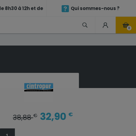
e 8h30 à 12h et de
Qui sommes-nous ?
0
32,90
€
€
38,88