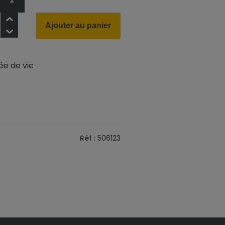
+
Ajouter au panier
-
ée de vie
Réf :
506123