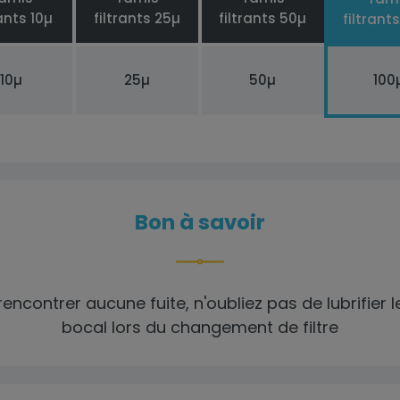
rants 10µ
filtrants 25µ
filtrants 50µ
filtrant
10µ
25µ
50µ
100
Bon à savoir
rencontrer aucune fuite, n'oubliez pas de lubrifier le
bocal lors du changement de filtre