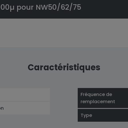
t 100µ pour NW50/62/75
Caractéristiques
Fréquence de
remplacement
on
Type