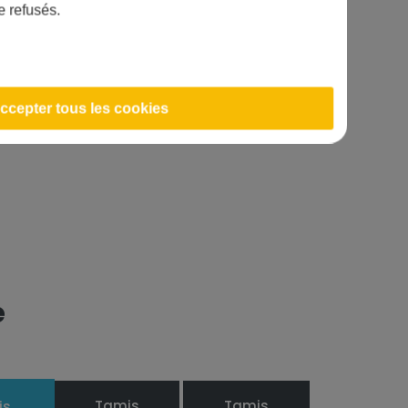
e refusés.
e et est à changer
5
ccepter tous les cookies
e
Tamis
Tamis
is