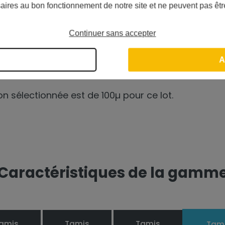
aires au bon fonctionnement de notre site et ne peuvent pas êtr
ment de son tamis filtrant. Pièce d'usure, il s'us
 filtration optimale.
Continuer sans accepter
en détails ces tamis filtrants NW50/62/7
A
tamis convenant aux modèles NW500 et NW800.
ion sélectionnée est de 100µ pour ce lot.
Caractéristiques de la gamm
amis
Tamis
Tamis
Tam