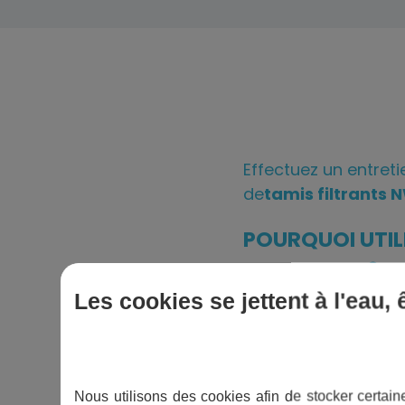
Effectuez un entreti
de
tamis filtrants
POURQUOI UTILI
FILTRATION ?
Les cookies se jettent à l'eau,
Pour maintenir une 
Lurila vous propose
Nous utilisons des cookies afin de stocker certaine
Au bout de 6 à 12 moi