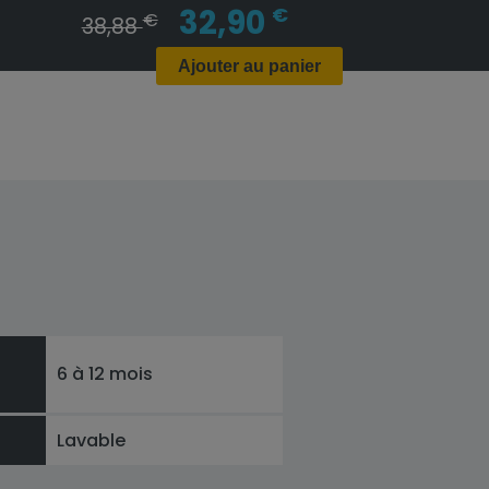
32,90
€
€
38,88
Ajouter au panier
6 à 12 mois
Lavable