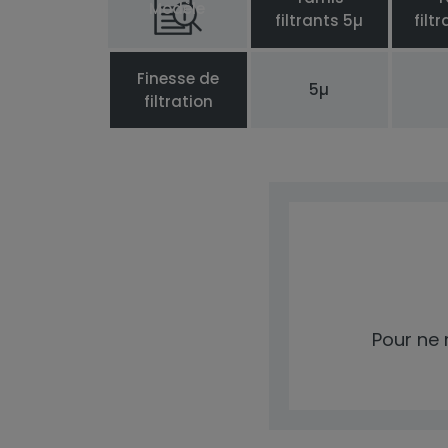
Modèle
filtrants 5µ
filt
Finesse de
5µ
filtration
Pour ne 