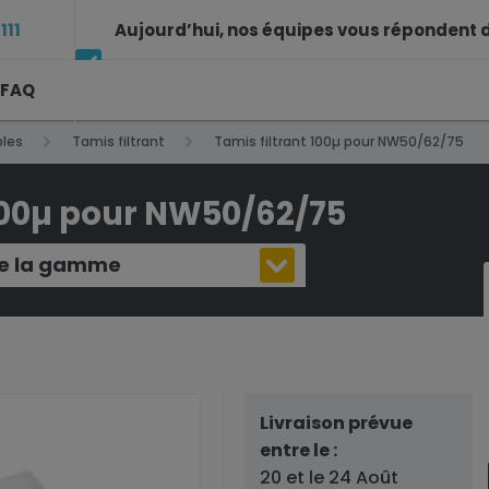
111
Aujourd’hui, nos équipes vous répondent d
FAQ
14h à 17h
les
Tamis filtrant
Tamis filtrant 100µ pour NW50/62/75
 100µ pour NW50/62/75
 de la gamme
Livraison prévue
entre le :
20 et le 24 Août