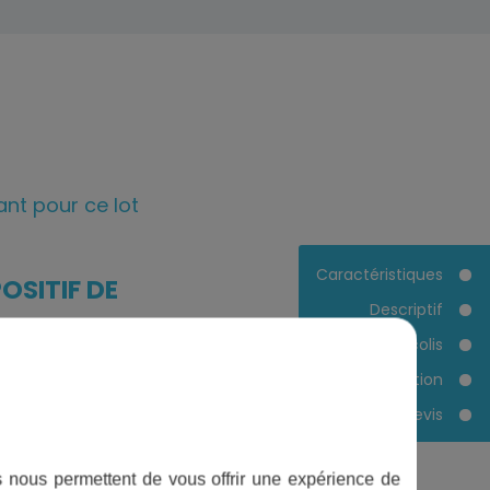
ant pour ce lot
Caractéristiques
OSITIF DE
Descriptif
Contenu du colis
Documentation
Devis
ifs nous permettent de vous offrir une expérience de
impératif de