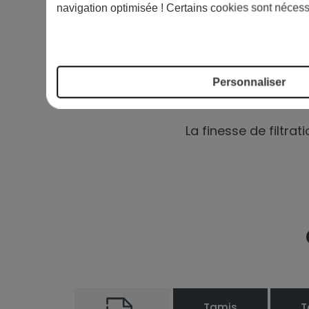
navigation optimisée ! Certains cookies sont nécess
procéder au remplace
pour bénéficier d'une
Découvrons plus 
Personnaliser
Ce lot comporte 5 
La finesse de filtrat
Tamis
T