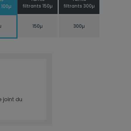
filtrants 150µ
filtrants 300µ
s 100µ
µ
150µ
300µ
 joint du