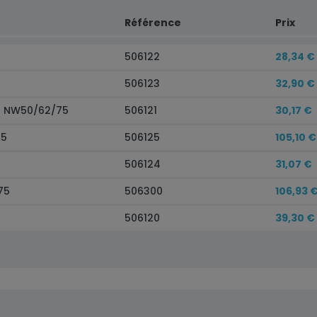
Référence
Prix
506122
28,34 €
506123
32,90 €
 + NW50/62/75
506121
30,17 €
75
506125
105,10 €
506124
31,07 €
75
506300
106,93 
506120
39,30 €