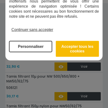
inoffensifs nous permettent de vous offrir une
expérience de navigation optimisée ! Certains
Dans la même gamme
cookies sont nécessaires au bon fonctionnement de
notre site et ne peuvent pas être refusés.
Tamis filtrant 25µ pour NW500/650/800
Continuer sans accepter
506122
28,34 €
Voir
Personnaliser
Accepter tous les
cookies
Tamis filtrant 100µ pour NW50/62/75
506123
32,90 €
Voir
Tamis filtrant 10µ pour NW 500/650/800 +
NW50/62/75
506121
30,17 €
Voir
Tamis filtrant 150µ nylon pour NW50/62/75