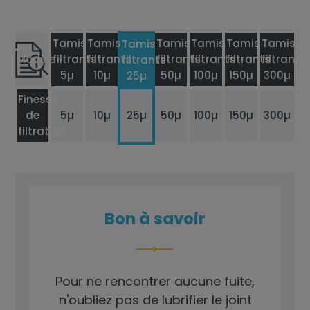
Tamis
Tamis
Tamis
Tamis
Tamis
Tamis
Tamis
Modèle
filtrants
filtrants
filtrants
filtrants
filtrants
filtrants
filtrants
5µ
10µ
50µ
100µ
150µ
300µ
25µ
Finesse
de
5µ
10µ
25µ
50µ
100µ
150µ
300µ
filtration
Bon à savoir
Pour ne rencontrer aucune fuite,
n'oubliez pas de lubrifier le joint