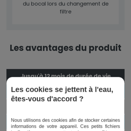
du bocal lors du changement de
filtre
Les avantages du produit
Jusqu'à 12 mois de durée de vie
Les cookies se jettent à l'eau,
Haute filtration
êtes-vous d'accord ?
Pas perte de charge
Nous utilisons des cookies afin de stocker certaines
Qualité alimentaire
informations de votre appareil. Ces petits fichiers