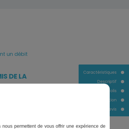
nt un débit
Caractéristiques
IS DE LA
Descriptif
Contenu du colis
Documentation
Devis
ifs nous permettent de vous offrir une expérience de
huter. La performance