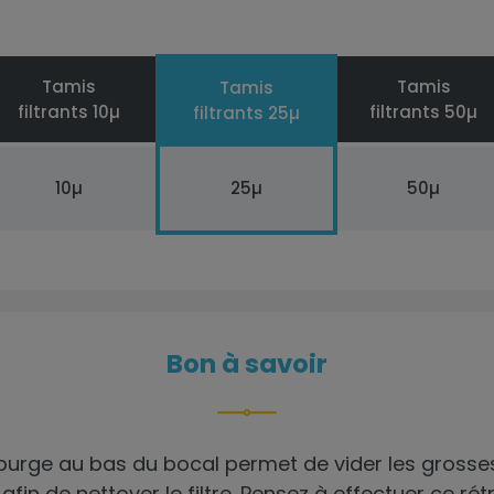
Tamis
Tamis
Tamis
filtrants 10µ
filtrants 50µ
filtrants 25µ
10µ
25µ
50µ
Bon à savoir
 purge au bas du bocal permet de vider les grosse
afin de nettoyer le filtre. Pensez à effectuer ce ré