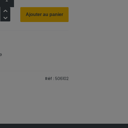
+
Ajouter au panier
-
e
Réf :
506102