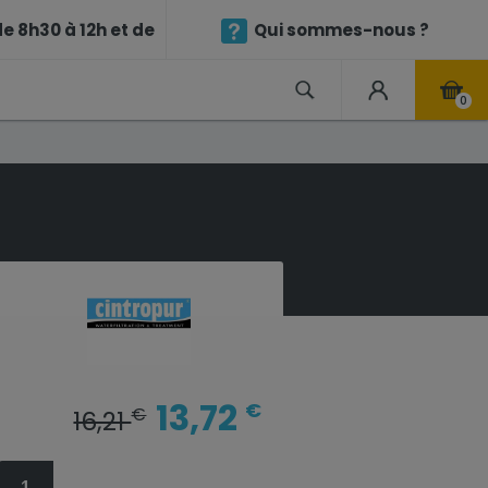
e 8h30 à 12h et de
Qui sommes-nous ?
0
13,72
€
€
16,21