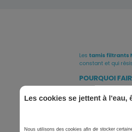
Les
tamis filtrants
constant et qui rési
POURQUOI FAIRE
MARQUE CINTR
Les cookies se jettent à l'eau,
Pour maintenir une 
Retrouvez tous no
Nous utilisons des cookies afin de stocker certaine
Une fois le tamis us