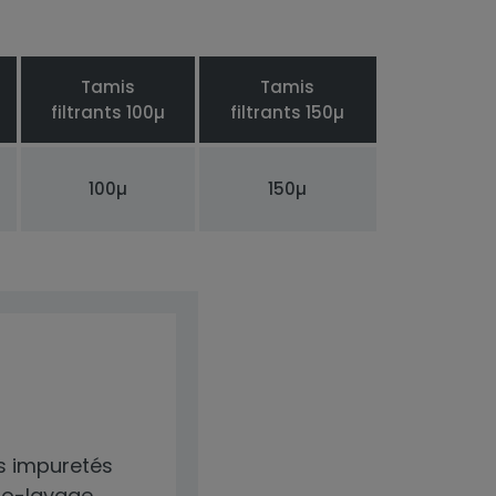
Tamis
Tamis
filtrants 100µ
filtrants 150µ
100µ
150µ
s impuretés
tro-lavage