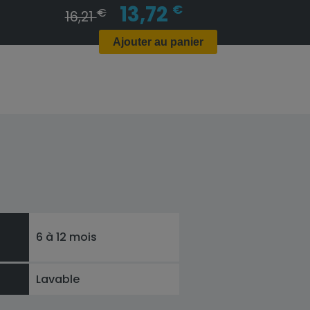
13,72
€
€
16,21
Ajouter au panier
6 à 12 mois
Lavable