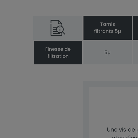
Tamis
filtrants 5µ
Finesse de
5µ
filtration
Une vis de
stockées 