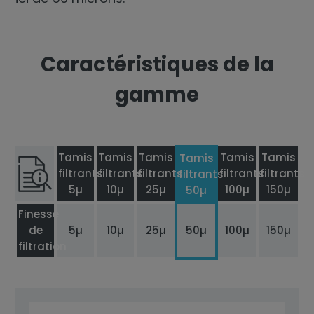
Caractéristiques de la
gamme
Tamis
Tamis
Tamis
Tamis
Tamis
Tamis
filtrants
filtrants
filtrants
filtrants
filtrants
filtrants
5µ
10µ
25µ
100µ
150µ
50µ
Finesse
de
5µ
10µ
25µ
50µ
100µ
150µ
filtration