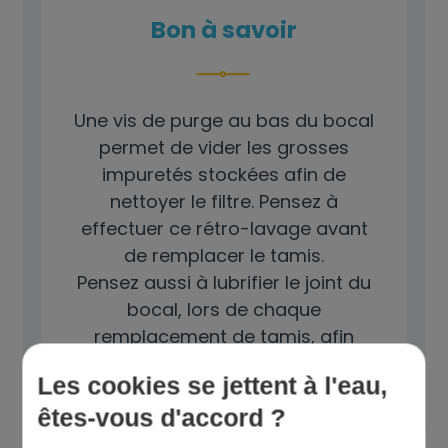
Bon à savoir
Une vis de purge au bas du bocal
permet de vider les grosses
impuretés stockées afin de
nettoyer le filtre. Pensez à
effectuer ce rétro-lavage avant
de remplacer le tamis.
Pensez aussi à lubrifier le joint du
bocal, lors de chaque
remplacement de tamis, afin
d'éviter toute fuite.
Les cookies se jettent à l'eau,
êtes-vous d'accord ?