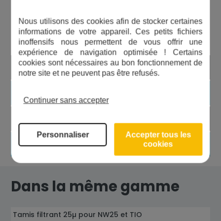
Les avantages du produit
Nous utilisons des cookies afin de stocker certaines
informations de votre appareil. Ces petits fichiers
inoffensifs nous permettent de vous offrir une
expérience de navigation optimisée ! Certains
cookies sont nécessaires au bon fonctionnement de
Longue durée de vie
notre site et ne peuvent pas être refusés.
Filtration à haut débit
Continuer sans accepter
Faible perte de charge
Personnaliser
Accepter tous les
Qualité alimentaire
cookies
Dans la même gamme
Tamis filtrant 25µ pour NW25 et TIO