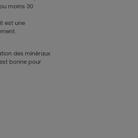
s ou moins 30
it est une
ement.
rvation des minéraux
 est bonne pour