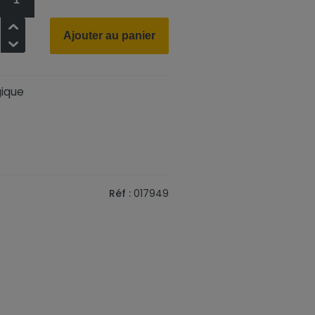
+
Ajouter au panier
-
ique
Réf :
017949