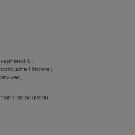
Bysphénol A ;
artouche filtrante ;
onvives ;
s munir de nouveau