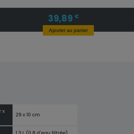
39,89
€
Ajouter au panier
 x
29 x 10 cm
1,3 L (0,8 d'eau filtrée)