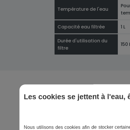
Pou
Température de l'eau
tem
Capacité eau filtrée
1 L
Durée d'utilisation du
150 
filtre
Les cookies se jettent à l'eau,
Avec la
bouteille fi
Nous utilisons des cookies afin de stocker certaine