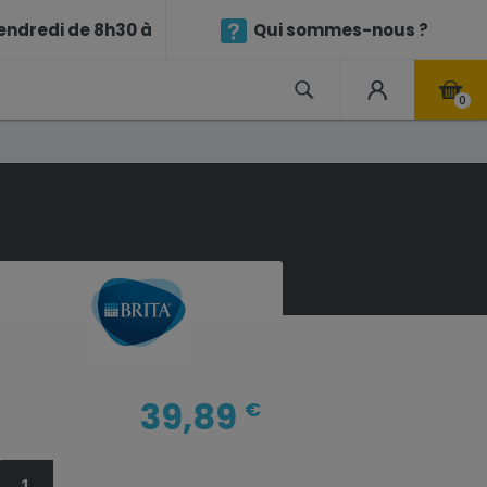
endredi de 8h30 à
Qui sommes-nous ?
0
39,89
€