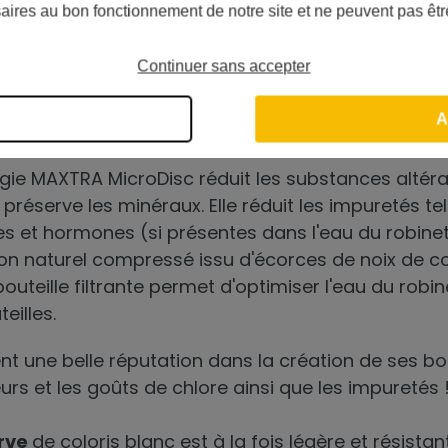
ni la corvée des packs de bouteilles d'eau !
aires au bon fonctionnement de notre site et ne peuvent pas êtr
plastique !
Continuer sans accepter
R POUR UNE BOUTEILLE DE FILTRATION 
A
de pointe
gie MAXTRA MicroDisc réduit les substances altéran
préserve les minéraux. Elle réduit les impuretés te
es et hormones (si présentes dans l'eau du robinet
 naturel compressé issu d'écorces de noix de coc
bouteille filtrante permet d'optimiser l'eau du robi
eilles.
ent une belle réputation dans la création de ses bout
urs et les goûts de chlore ainsi que les impuretés 
erve
de coloris blanc est à la fois légère et résista