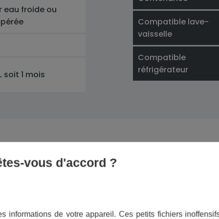
r eau froide ou
pérée
Compatible lave-
vaisselle
Compatible
réfrigérateur
L soit 1 mois
Descriptif
 êtes-vous d'accord ?
ltrante Fill & Serve
, hydratez-vous avec plaisir et 
s informations de votre appareil. Ces petits fichiers inoffens