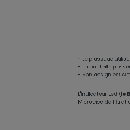
- Le plastique utili
- La bouteille possè
- Son design est sim
L'indicateur Led (
le 
MicroDisc de filtrati