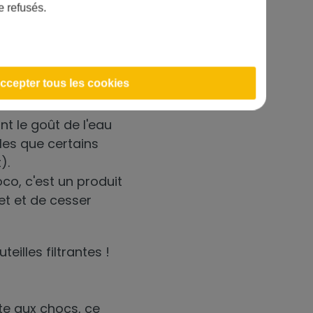
e refusés.
BRITA ?
ccepter tous les cookies
t le goût de l'eau
lles que certains
).
o, c'est un produit
net et de cesser
eilles filtrantes !
!
nte aux chocs, ce