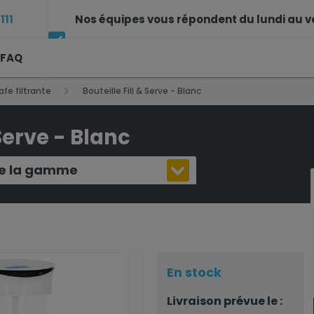
111
Nos équipes vous répondent du lundi au v
FAQ
12h et de 14h à 17h30
afe filtrante
Bouteille Fill & Serve - Blanc
 Serve - Blanc
 de la gamme
En stock
Livraison prévue le :