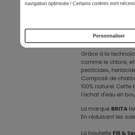
comme au bureau. Fi
navigation optimisée ! Certains cookies sont nécess
Cessez le gâchis de 
POURQUOI OPTE
Personnaliser
Pour sa filtration 
Grâce à la technolo
comme le chlore, et 
pesticides, herbicid
Composé de charbon
100% naturel. Cette 
l'achat d'eau en bout
La marque
BRITA
ti
En réduisant les ode
La bouteille
Fill & S