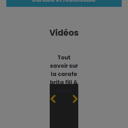
Vidéos
Qui
Tout
Tout
Qui
sommes-
savoir sur
savoir sur
somme
nous ?
la carafe
le micro
nous 
brita fill &
disc
serve
filtrant
de la
carafe fill
& serve