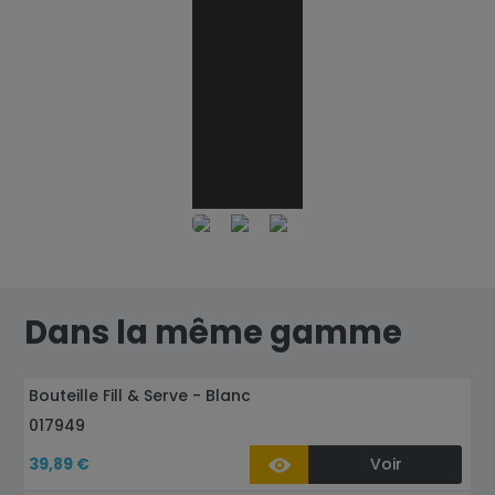
YouTube est désactivé.
A
YouTube e
Dans la même gamme
Bouteille Fill & Serve - Blanc
017949
39,89 €
Voir