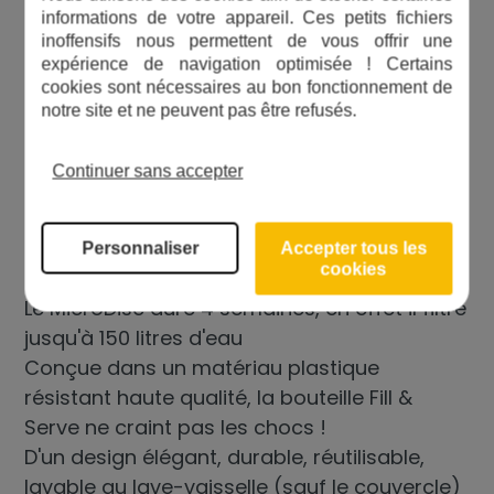
informations de votre appareil. Ces petits fichiers
inoffensifs nous permettent de vous offrir une
expérience de navigation optimisée ! Certains
cookies sont nécessaires au bon fonctionnement de
notre site et ne peuvent pas être refusés.
Cette bouteille Fill & Serve est économique,
écologique et pratique !
Continuer sans accepter
La Bouteille Fill & Serve : Un produit de
Personnaliser
Accepter tous les
qualité et de design
cookies
Le MicroDisc dure 4 semaines, en effet il filtre
jusqu'à 150 litres d'eau
Conçue dans un matériau plastique
résistant haute qualité, la bouteille Fill &
Serve ne craint pas les chocs !
D'un design élégant, durable, réutilisable,
lavable au lave-vaisselle (sauf le couvercle)