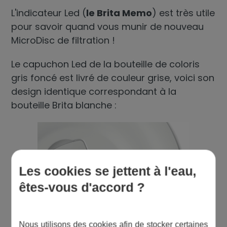
L'indicateur Led (
le Brita Memo
) est très utile
pour savoir quand vous munir de nouveau
MicroDisc de filtration !
Le capuchon Led de la bouteille de coloris
gris foncé est livré de couleur grise, voici son
design identique correspondant à la
bouteille Brita blanche :
Les cookies se jettent à l'eau,
êtes-vous d'accord ?
Nous utilisons des cookies afin de stocker certaines