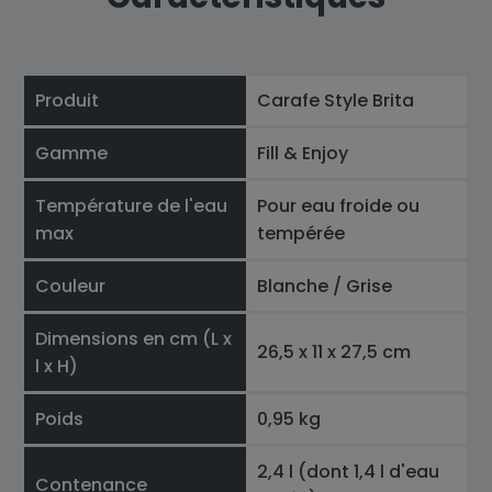
Produit
Carafe Style Brita
Gamme
Fill & Enjoy
Température de l'eau
Pour eau froide ou
max
tempérée
Couleur
Blanche / Grise
Dimensions en cm (L x
26,5 x 11 x 27,5 cm
l x H)
Poids
0,95 kg
2,4 l (dont 1,4 l d'eau
Contenance