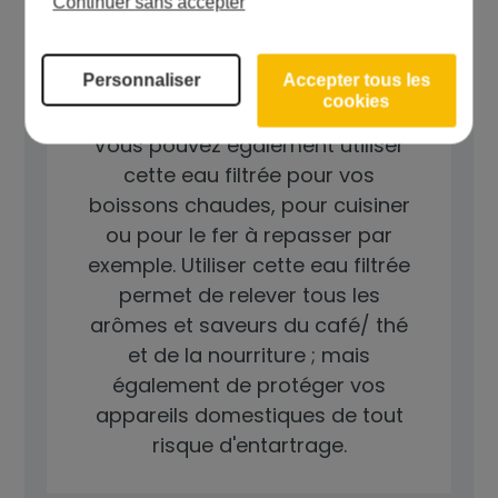
Continuer sans accepter
Bon à savoir
Personnaliser
Accepter tous les
cookies
Vous pouvez également utiliser
cette eau filtrée pour vos
boissons chaudes, pour cuisiner
ou pour le fer à repasser par
exemple. Utiliser cette eau filtrée
permet de relever tous les
arômes et saveurs du café/ thé
et de la nourriture ; mais
également de protéger vos
appareils domestiques de tout
risque d'entartrage.