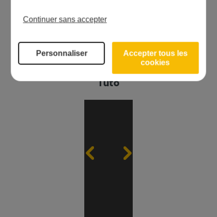
Continuer sans accepter
Vidéos
Personnaliser
Accepter tous les
cookies
Qui
Tuto
Qui
Tuto
sommes-
sommes-
nous ?
nous ?
YouTube e