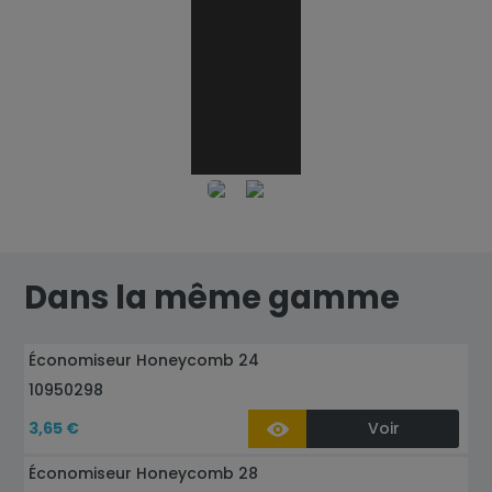
YouTube est désactivé.
A
Dans la même gamme
Économiseur Honeycomb 24
10950298
3,65 €
Voir
Économiseur Honeycomb 28