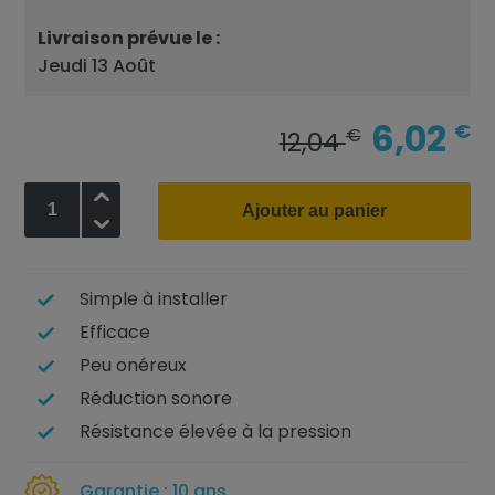
Livraison prévue le :
Jeudi 13 Août
6,02
€
€
12,04
+
Ajouter au panier
-
Simple à installer
Efficace
Peu onéreux
Réduction sonore
Résistance élevée à la pression
Garantie : 10 ans