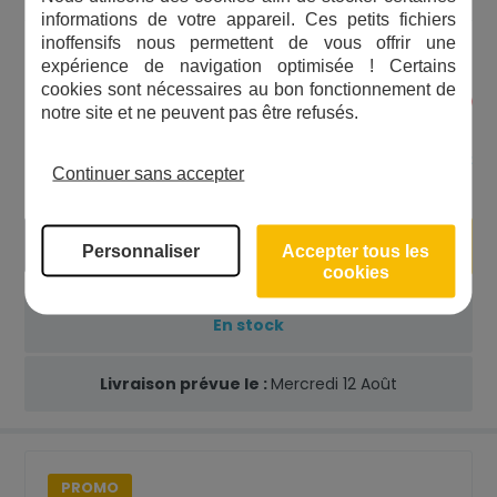
informations de votre appareil. Ces petits fichiers
inoffensifs nous permettent de vous offrir une
Simple à installer
expérience de navigation optimisée ! Certains
cookies sont nécessaires au bon fonctionnement de
Excellent rapport qualité/prix
notre site et ne peuvent pas être refusés.
Système efficace
4,55
€
Continuer sans accepter
+
Ajouter au panier
Personnaliser
Accepter tous les
-
cookies
En stock
Livraison prévue le :
Mercredi 12 Août
PROMO