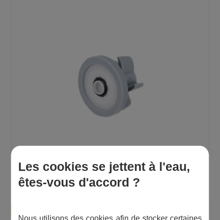
Les cookies se jettent à l'eau,
êtes-vous d'accord ?
1 avis
Économiseur PCW-02 - 8L/minute
Nous utilisons des cookies afin de stocker certaines