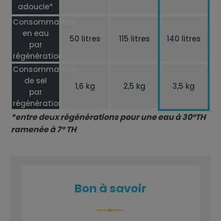
adoucie*
Consommation
en eau
50 litres
115 litres
140 litres
par
régénération
Consommation
de sel
1,6 kg
2,5 kg
3,5 kg
par
régénération
*entre deux régénérations pour une eau à 30°TH
ramenée à 7° TH
Bon à savoir