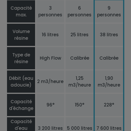
Capacité
3
6
9
max.
personnes
personnes
personnes
Volume
16 litres
25 litres
38 litres
résine
Type de
High Flow
Calibrée
Calibrée
résine
Débit (eau
1,25
1,90
2 m3/heure
adoucie)
m3/heure
m3/heure
Capacité
96°
150°
228°
d'échange
Capacité
d'eau
3 200 litres
5 000 litres
7 600 litres