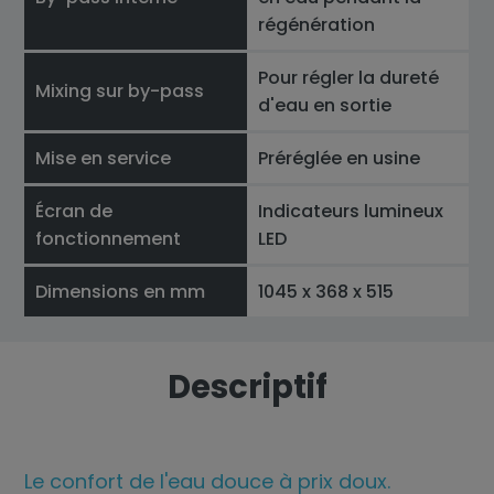
régénération
Pour régler la dureté
Mixing sur by-pass
d'eau en sortie
Mise en service
Préréglée en usine
Écran de
Indicateurs lumineux
fonctionnement
LED
Dimensions en mm
1045 x 368 x 515
Descriptif
Le confort de l'eau douce à prix doux.