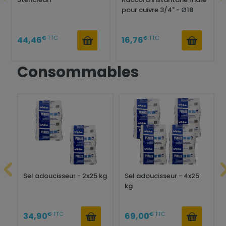
pour cuivre 3/4" - Ø18
€
TTC
€
TTC
44,46
16,76
Consommables
Sel adoucisseur - 2x25 kg
Sel adoucisseur - 4x25
kg
€
TTC
€
TTC
34,90
69,00