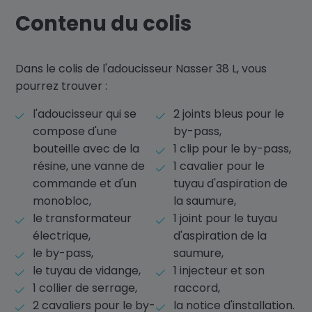
Contenu du colis
Dans le colis de l'adoucisseur Nasser 38 L, vous
pourrez trouver :
l'adoucisseur qui se
2 joints bleus pour le
compose d'une
by-pass,
bouteille avec de la
1 clip pour le by-pass,
résine, une vanne de
1 cavalier pour le
commande et d'un
tuyau d'aspiration de
monobloc,
la saumure,
le transformateur
1 joint pour le tuyau
électrique,
d'aspiration de la
le by-pass,
saumure,
le tuyau de vidange,
1 injecteur et son
1 collier de serrage,
raccord,
2 cavaliers pour le by-
la notice d'installation.