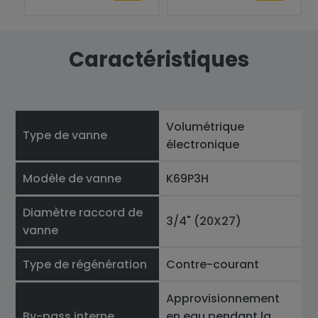
Caractéristiques
Volumétrique
Type de vanne
électronique
Modèle de vanne
K69P3H
Diamètre raccord de
3/4" (20X27)
vanne
Type de régénération
Contre-courant
Approvisionnement
By-pass interne
en eau pendant la