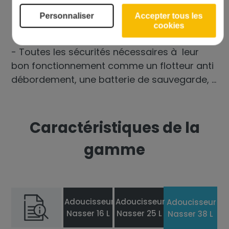
Personnaliser
Accepter tous les
cookies
- Toutes les sécurités nécessaires à leur
bon fonctionnement comme un flotteur anti
débordement, une batterie de sauvegarde, ...
Caractéristiques de la
gamme
Adoucisseur
Adoucisseur
Adoucisseur
Nasser 16 L
Nasser 25 L
Nasser 38 L