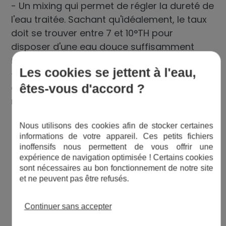
- Un mixing qui permet de régler la dureté de
l'eau traitée. Sachant qu'idéalement, le taux
doit se trouver entre 7 et 10°TH pour
disposer d'une eau douce suffisamment
riche en sel minéraux.
Les cookies se jettent à l'eau,
- Un by-pass à l'arrière de la vanne de
commande, qui vous permet de couper
êtes-vous d'accord ?
manuellement l'adoucisseur si besoin.
Nous utilisons des cookies afin de stocker certaines
informations de votre appareil. Ces petits fichiers
inoffensifs nous permettent de vous offrir une
expérience de navigation optimisée ! Certains cookies
sont nécessaires au bon fonctionnement de notre site
et ne peuvent pas être refusés.
Continuer sans accepter