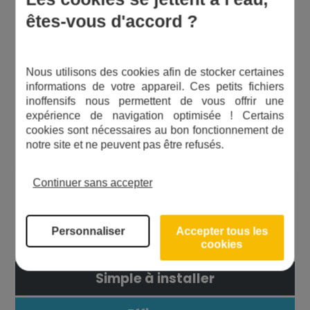
fonction. Ce ne sont pas de
êtes-vous d'accord ?
simples "mousseurs". La
technologie utilisée par le
fabriquant est entièrement
Nous utilisons des cookies afin de stocker certaines
dédiée à l'économie d'eau.
informations de votre appareil. Ces petits fichiers
inoffensifs nous permettent de vous offrir une
Pensez à bien détartrer la bague
expérience de navigation optimisée ! Certains
avant et à récupérer le joint.
cookies sont nécessaires au bon fonctionnement de
notre site et ne peuvent pas être refusés.
Continuer sans accepter
Les avantages du produit
Personnaliser
Accepter tous les
cookies
Simple à installer