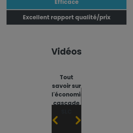
Efficace
Excellent rapport qualité/prix
Vidéos
Qui
Tout
Tuto
Qui
sommes-
savoir sur
somme
nous ?
l'économiseur
nous 
cascade
SLC