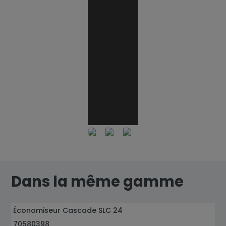
YouTube est désactivé.
A
YouTube e
Dans la même gamme
Économiseur Cascade SLC 24
70580398