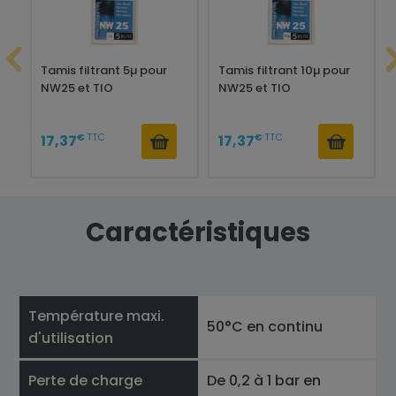
Tamis filtrant 5µ pour
Tamis filtrant 10µ pour
NW25 et TIO
NW25 et TIO
€
TTC
€
TTC
17,37
17,37
Caractéristiques
Température maxi.
50°C en continu
d'utilisation
Perte de charge
De 0,2 à 1 bar en