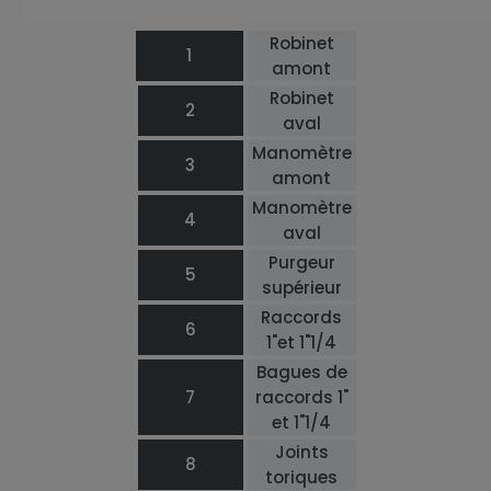
Robinet
1
amont
Robinet
2
aval
Manomètre
3
amont
Manomètre
4
aval
Purgeur
5
supérieur
Raccords
6
1"et 1"1/4
Bagues de
7
raccords 1"
et 1"1/4
Joints
8
toriques