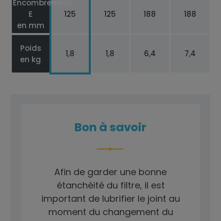
Encombrement
E
125
125
188
188
en mm
Poids
1,8
1,8
6,4
7,4
en kg
Bon à savoir
Afin de garder une bonne
étanchéité du filtre, il est
important de lubrifier le joint au
moment du changement du