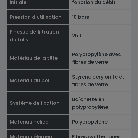
initiale
fonction du débit
Pression d'utilisation
10 bars
Finesse de filtration
25µ
du talis
Polypropylène avec
Matériau de la tête
fibres de verre
Styrène acrylonite et
Matériau du bol
fibres de verre
Baïonette en
Système de fixation
polypropylène
Matériau hélice
Polypropylène
Matériau élément
Fibres synthétiques