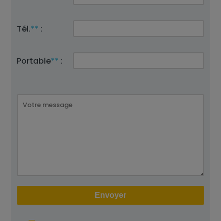
Tél.
**
:
Portable
**
: