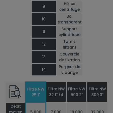
Hélice
9
centrifuge
Bol
10
transparent
Support
11
cylindrique
Tamis
12
filtrant
Couvercle
13
de fixation
Purgeur de
14
vidange
Filtre NW
Filtre NW
Filtre NW
Filtre NW
32 1"1/4
500 2"
800 3"
25 1"
Débit
moyen
5 000
7 000
18 000
32 000