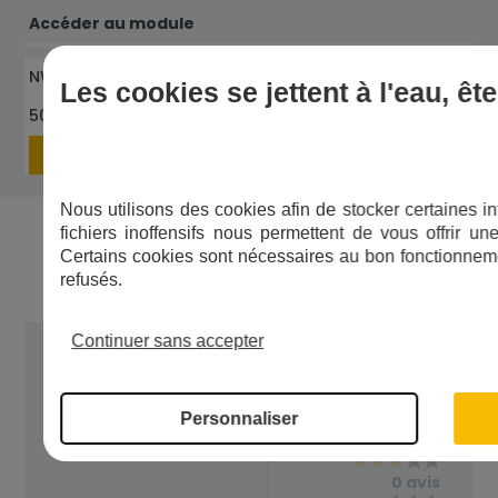
Accéder au module
NW 25 1"
Les cookies se jettent à l'eau, ê
506026
Voir les pièces détachées
Nous utilisons des cookies afin de stocker certaines in
Les avis de nos clients
fichiers inoffensifs nous permettent de vous offrir u
Certains cookies sont nécessaires au bon fonctionneme
refusés.
Continuer sans accepter
Note :
4,0
/5
0 avis
1 avis
Personnaliser
Basée sur
0 avis
1 avis
0 avis