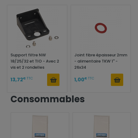
Support filtre NW
Joint fibre épaisseur 2mm
18/25/32 et TIO - Avec 2
- alimentaire TKW 1" -
vis et 2 rondelles
26x34
€
TTC
€
TTC
13,72
1,00
Consommables