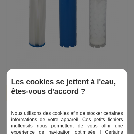
1 avis
Les cookies se jettent à l'eau,
Lot de cartouches pour triplex anti-
êtes-vous d'accord ?
tartre et chlore
Nous utilisons des cookies afin de stocker certaines
Multi-fonctions : anti-impuretés, tartre,
informations de votre appareil. Ces petits fichiers
inoffensifs nous permettent de vous offrir une
corrosion et chlore
expérience de navigation optimisée ! Certains