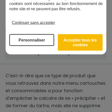
Matériaux de qualité
cookies sont nécessaires au bon fonctionnement de
Entretien facile
notre site et ne peuvent pas être refusés.
54,00
€
Continuer sans accepter
+
Ajouter au panier
-
Personnaliser
Accepter tous les
cookies
Expédié sous 5 à 7 jours
C’est-à-dire que ce type de produit que
vous retrouvez dans notre menu
cartouches
et consommables
a pour fonction
d’empêcher le calcaire de se « précipiter » et
de former du tartre, mais elle ne supprime