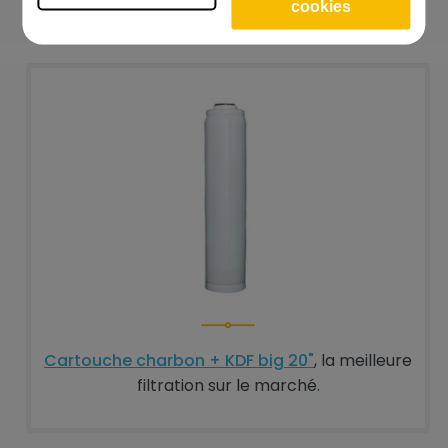
cookies
les meilleurs d’entre eux.
Cartouche charbon + KDF big 20"
, la meilleure
filtration sur le marché.