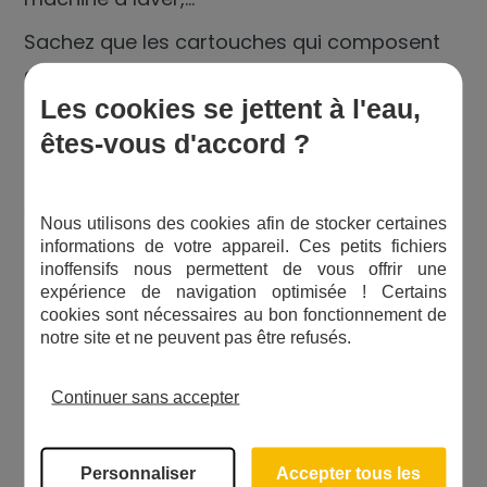
Sachez que les cartouches qui composent
ce type de filtre doivent être remplacées au
Les cookies se jettent à l'eau,
minimum une fois par an.
êtes-vous d'accord ?
Des cartouches sélectionnées avec
soin !
Nous utilisons des cookies afin de stocker certaines
informations de votre appareil. Ces petits fichiers
En plus de l’eau de pluie, vous pouvez
inoffensifs nous permettent de vous offrir une
expérience de navigation optimisée ! Certains
rencontrer des problèmes de présence de
cookies sont nécessaires au bon fonctionnement de
nitrates à cause des exploitations agricoles
notre site et ne peuvent pas être refusés.
ou de fer dans votre eau.
Continuer sans accepter
Chaque année, de nouveaux produits et de
nouveaux systèmes voient le jour. Nous
testons, sélectionnons et vous proposons
Personnaliser
Accepter tous les