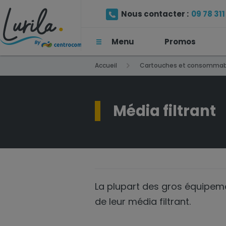
Nous contacter :
09 78 311 
Menu
Promos
(Prix d'un appel local)
Accueil
Cartouches et consommab
Média filtrant
La plupart des gros équipeme
de leur média filtrant.