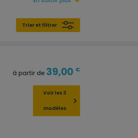
En savoir plus
Trier et filtrer
39,00
€
à partir de
Voir les 3
modèles