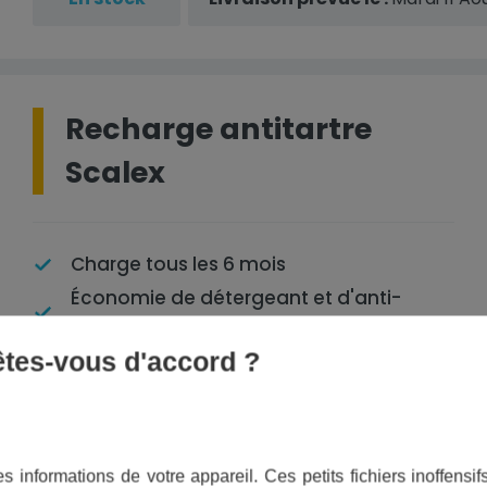
Recharge antitartre
Scalex
Charge tous les 6 mois
Économie de détergeant et d'anti-
calcaire
 êtes-vous d'accord ?
Hypoallergénique
Sans phosphates
Respectueux de l'environnement
s informations de votre appareil. Ces petits fichiers inoffens