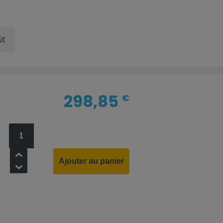
ût
298,85
€
+
Ajouter au panier
-