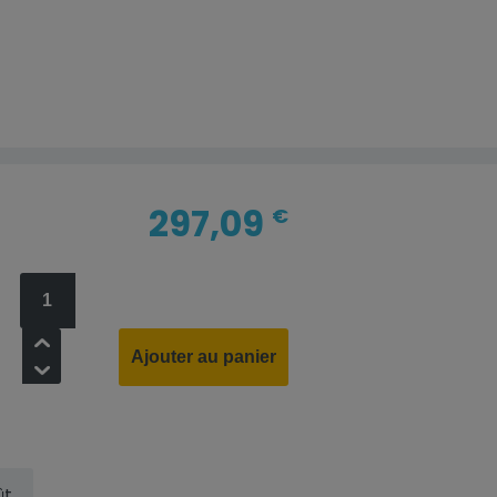
297,09
€
+
Ajouter au panier
-
ût