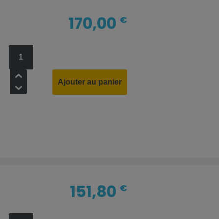
170,00
€
+
Ajouter au panier
-
151,80
€