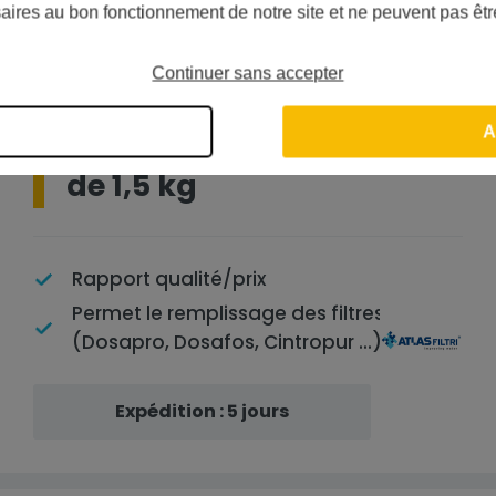
En stock
Livraison prévue le :
Mardi 11 Ao
aires au bon fonctionnement de notre site et ne peuvent pas êtr
Continuer sans accepter
Polyphosphates - Boîte
A
de 1,5 kg
Rapport qualité/prix
Permet le remplissage des filtres vrac
(Dosapro, Dosafos, Cintropur ...)
Expédition : 5 jours