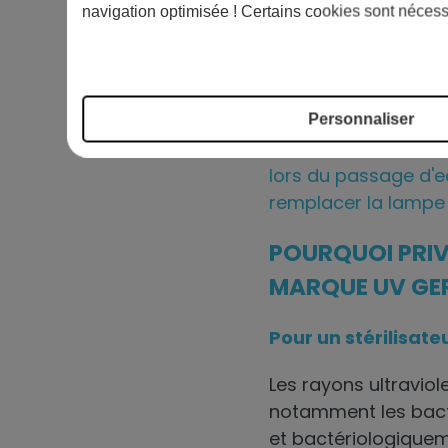
navigation optimisée ! Certains cookies sont nécess
Personnaliser
Le stérilisateur UV 
lors du passage d'ea
remplacer la lampe 
POURQUOI PRIV
MARQUE UV GER
Pour un stérilisate
Les rayons ultravio
notamment les bactér
et bactériologiquem