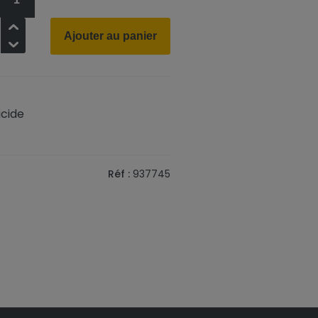
+
Ajouter au panier
-
icide
Réf :
937745