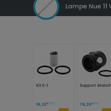
Lampe Nue 11
Kit E-1
Support étanc
€
TTC
€
TTC
16,32
79,20