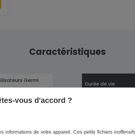
Caractéristiques
rilisateurs Germi
Durée de vie
infection par UV de
 êtes-vous d'accord ?
u
Changement de la
lampe
s informations de votre appareil. Ces petits fichiers inoffens