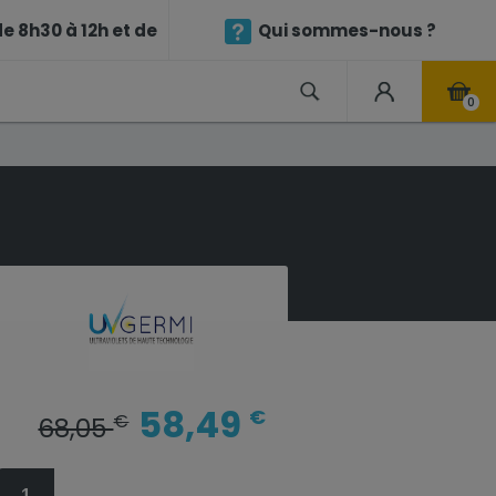
e 8h30 à 12h et de
Qui sommes-nous ?
0
58,49
€
€
68,05