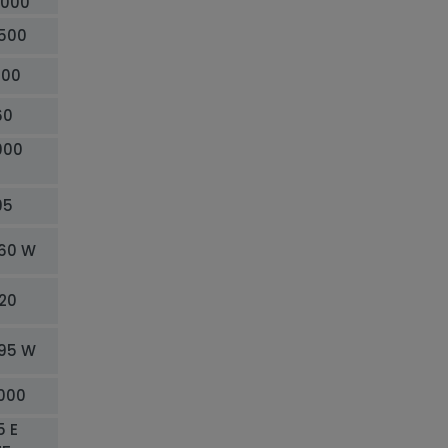
1000
 500
000
60
000
95
 60 W
20
 95 W
0000
5 E