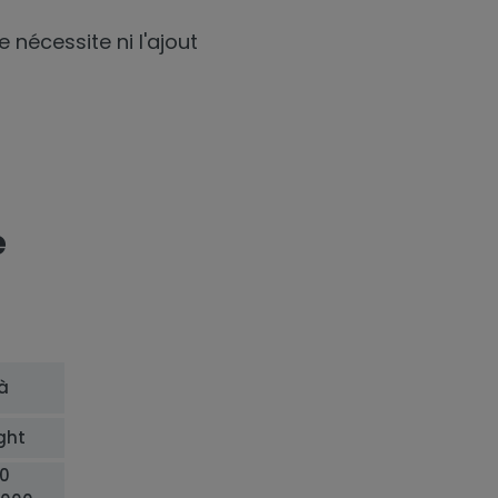
 nécessite ni l'ajout
e
à
ght
0