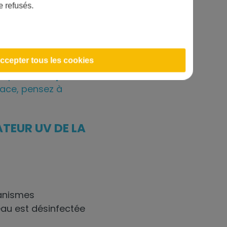
e refusés.
ccepter tous les cookies
ée par la
lampe UV
cace, pensez à
TEUR UV DE LA
ganismes
eau est désinfectée