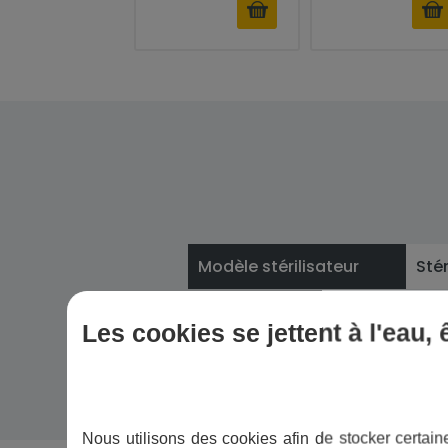
Modèle stérilisateur
Sté
Dés
Fonction
Les cookies se jettent à l'eau,
l'ea
Nous utilisons des cookies afin de stocker certaine