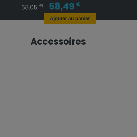
58,49
€
€
68,05
Ajouter au panier
Accessoires