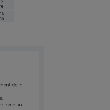
75
75
45
90
ment de la
e.
ée avec un