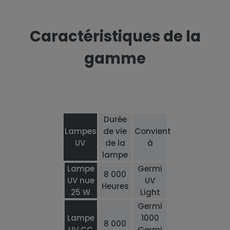
Caractéristiques de la
gamme
Durée
Lampes
de vie
Convient
UV
de la
à
lampe
Lampe
Germi
8 000
UV nue
UV
Heures
25 W
Light
Germi
Lampe
1000
8 000
UV CC
Germi