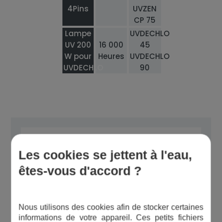
4Pins
UVZEN
CP 75
Lampe
UVDECHLO
UV 200
16 000
45
W pour
Heures
UVDECHLO
UVDECHLO
90
Bon à savoir
Les cookies se jettent à l'eau,
êtes-vous d'accord ?
Débranchez électriquement votre
Nous utilisons des cookies afin de stocker certaines
appareil lors du remplacement de
informations de votre appareil. Ces petits fichiers