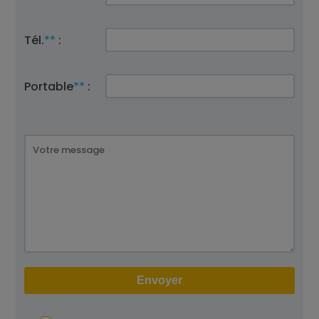
Tél.
**
:
Portable
**
: