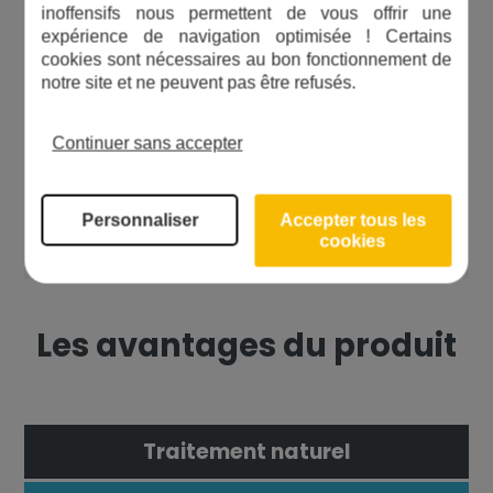
la lampe UV pour éviter tout
inoffensifs nous permettent de vous offrir une
risque.
expérience de navigation optimisée ! Certains
Ne jamais exposer ses yeux à une
cookies sont nécessaires au bon fonctionnement de
notre site et ne peuvent pas être refusés.
lampe UV allumée.
Cette lampe est un modèle
Continuer sans accepter
fabriqué dans le but d'être utilsée
avec un stérilisateur de la même
marque.
Personnaliser
Accepter tous les
cookies
Les avantages du produit
Traitement naturel