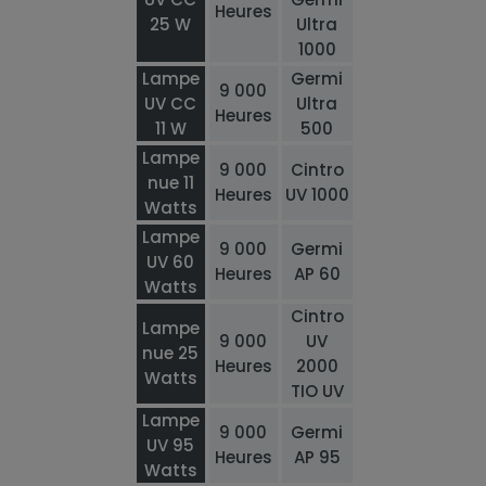
Heures
25 W
Ultra
1000
Lampe
Germi
9 000
UV CC
Ultra
Heures
11 W
500
Lampe
9 000
Cintro
nue 11
Heures
UV 1000
Watts
Lampe
9 000
Germi
UV 60
Heures
AP 60
Watts
Cintro
Lampe
9 000
UV
nue 25
Heures
2000
Watts
TIO UV
Lampe
9 000
Germi
UV 95
Heures
AP 95
Watts