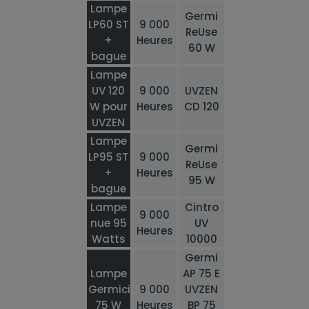
Lampe
Germi
LP60 ST
9 000
ReUse
+
Heures
60 W
bague
Lampe
UV 120
9 000
UVZEN
W pour
Heures
CD 120
UVZEN
Lampe
Germi
LP95 ST
9 000
ReUse
+
Heures
95 W
bague
Lampe
Cintro
9 000
nue 95
UV
Heures
Watts
10000
Germi
Lampe
AP 75 E
Germicide
9 000
UVZEN
75 W
Heures
BP 75