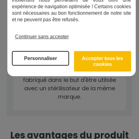
expérience de navigation optimisée ! Certains cookies
sont nécessaires au bon fonctionnement de notre site
et ne peuvent pas être refusés.
Débranchez électriquement votre
appareil lors du remplacement de
Continuer sans accepter
la lampe UV pour éviter tout
risque.
Ne jamais exposer ses yeux à une
Personnaliser
Accepter tous les
lampe UV allumée.
cookies
Cette lampe est un modèle
fabriqué dans le but d'être utilsée
avec un stérilisateur de la même
marque.
Les avantages du produit