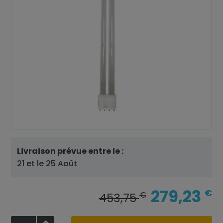
Livraison prévue entre le :
21 et le 25 Août
279,23
€
€
453,75
+