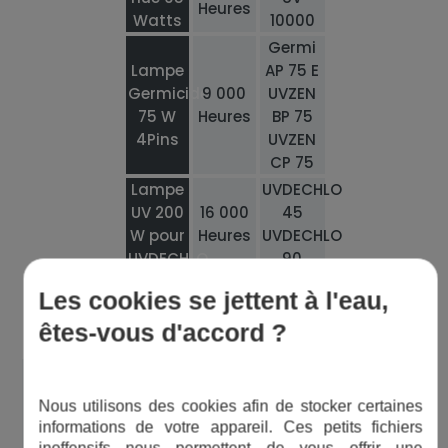
Heures
Watts
10000
Germi
Lampe
AP 75 E
Germicide
9 000
UVZEN
75 W
Heures
BP 75
4Pins
UVZEN
CP 75
Lampe
UVDECHLO
UV 200
16 000
45
W pour
Heures
UVDECHLO
UVDECHLO
90
Les cookies se jettent à l'eau,
êtes-vous d'accord ?
Nous utilisons des cookies afin de stocker certaines
Bon à savoir
informations de votre appareil. Ces petits fichiers
inoffensifs nous permettent de vous offrir une