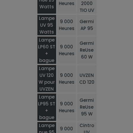
Heures
2000
Watts
TIO UV
Lampe
9 000
Germi
UV 95
Heures
AP 95
Watts
Lampe
Germi
LP60 ST
9 000
ReUse
+
Heures
60 W
bague
Lampe
UV 120
9 000
UVZEN
W pour
Heures
CD 120
UVZEN
Lampe
Germi
LP95 ST
9 000
ReUse
+
Heures
95 W
bague
Lampe
Cintro
9 000
nue 95
UV