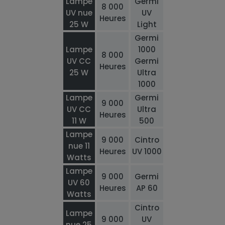
Lampe
Germi
8 000
UV nue
UV
Heures
25 W
Light
Germi
Lampe
1000
8 000
UV CC
Germi
Heures
25 W
Ultra
1000
Lampe
Germi
9 000
UV CC
Ultra
Heures
11 W
500
Lampe
9 000
Cintro
nue 11
Heures
UV 1000
Watts
Lampe
9 000
Germi
UV 60
Heures
AP 60
Watts
Cintro
Lampe
9 000
UV
nue 25