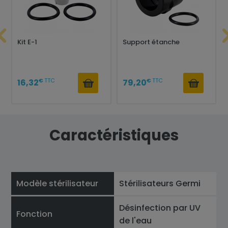
Kit E-1
Support étanche
€
TTC
€
TTC
16,32
79,20
Caractéristiques
Modèle stérilisateur
Stérilisateurs Germi
Désinfection par UV
Fonction
de l'eau