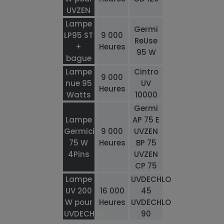
UVZEN
Lampe
Germi
LP95 ST
9 000
ReUse
+
Heures
95 W
bague
Lampe
Cintro
9 000
nue 95
UV
Heures
Watts
10000
Germi
Lampe
AP 75 E
Germicide
9 000
UVZEN
75 W
Heures
BP 75
4Pins
UVZEN
CP 75
Lampe
UVDECHLO
UV 200
16 000
45
W pour
Heures
UVDECHLO
UVDECHLO
90