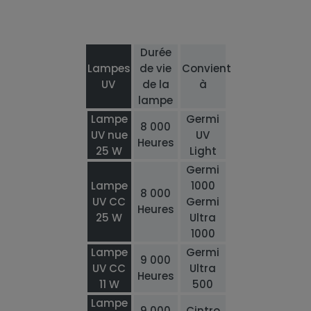
Durée
Lampes
de vie
Convient
UV
de la
à
lampe
Lampe
Germi
8 000
UV nue
UV
Heures
25 W
Light
Germi
Lampe
1000
8 000
UV CC
Germi
Heures
25 W
Ultra
1000
Lampe
Germi
9 000
UV CC
Ultra
Heures
11 W
500
Lampe
9 000
Cintro