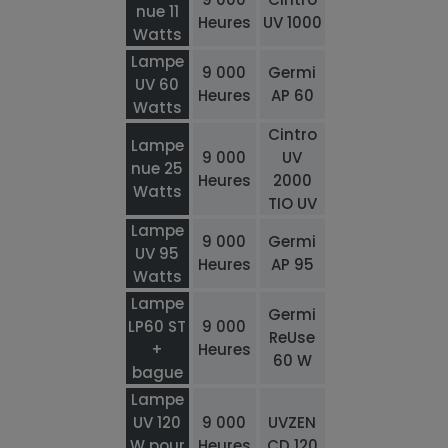
nue 11
Heures
UV 1000
Watts
Lampe
9 000
Germi
UV 60
Heures
AP 60
Watts
Cintro
Lampe
9 000
UV
nue 25
Heures
2000
Watts
TIO UV
Lampe
9 000
Germi
UV 95
Heures
AP 95
Watts
Lampe
Germi
LP60 ST
9 000
ReUse
+
Heures
60 W
bague
Lampe
UV 120
9 000
UVZEN
W pour
Heures
CD 120