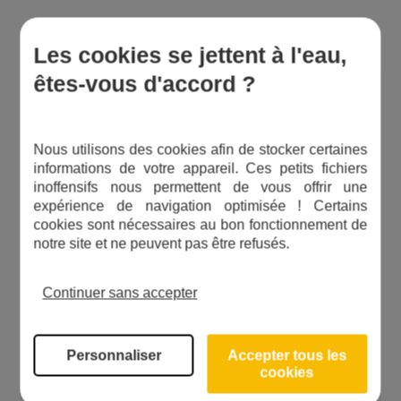
Les cookies se jettent à l'eau,
êtes-vous d'accord ?
Bon à savoir
Nous utilisons des cookies afin de stocker certaines
informations de votre appareil. Ces petits fichiers
inoffensifs nous permettent de vous offrir une
expérience de navigation optimisée ! Certains
Débranchez électriquement votre
cookies sont nécessaires au bon fonctionnement de
appareil lors du remplacement de
notre site et ne peuvent pas être refusés.
la lampe UV pour éviter tout
risque.
Continuer sans accepter
Ne jamais exposer ses yeux à une
lampe UV allumée.
Cette lampe est un modèle
Personnaliser
Accepter tous les
cookies
fabriqué dans le but d'être utilsée